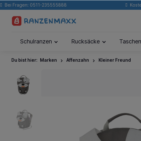
Bei Fragen: 0511-235555888
Koste
Schulranzen
Rucksäcke
Tasche
Du bist hier:
Marken
Affenzahn
Kleiner Freund