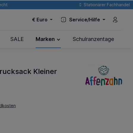
echt
Stationärer Fachhandel
€
Euro
Service/Hilfe
SALE
Marken
Schulranzentage
rucksack Kleiner
ndkosten