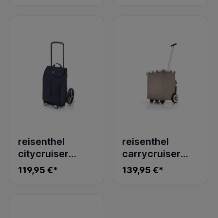
reisenthel
reisenthel
citycruiser
carrycruiser
rhombus
herringbone
119,95 €*
139,95 €*
midnight
mokka