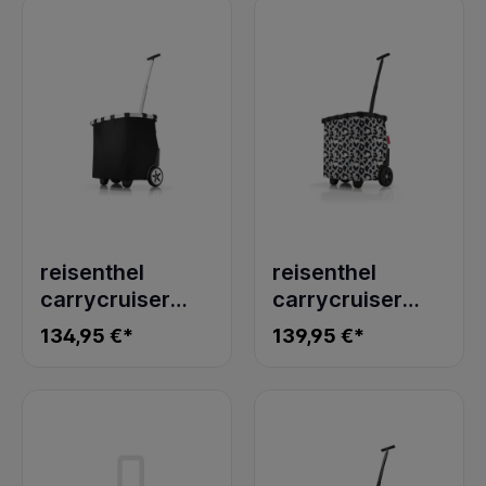
reisenthel
reisenthel
carrycruiser
carrycruiser
black
frame leo nero
134,95 €*
139,95 €*