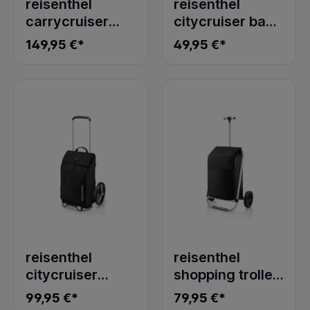
reisenthel
reisenthel
carrycruiser
citycruiser bag
forest gold
dots
149,95 €*
49,95 €*
reisenthel
reisenthel
citycruiser
shopping trolley
black
black
99,95 €*
79,95 €*