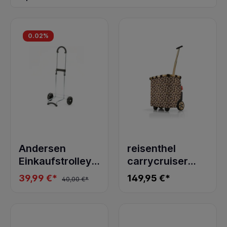
0.02
%
Andersen
reisenthel
Einkaufstrolley
carrycruiser
Scala Shopper
frame leo
39,99 €*
149,95 €*
40,00 €*
mit Rädern
macchiato
schwarz