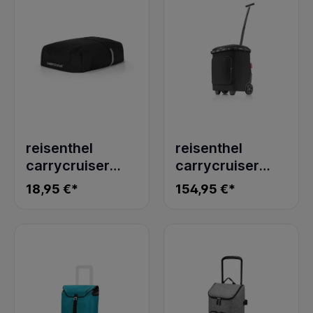
reisenthel
reisenthel
carrycruiser
carrycruiser
cover black
plus frame black
18,95 €*
154,95 €*