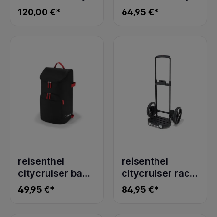
Royal Shopper
Tasche Tyra leo
120,00 €*
64,95 €*
mit
Kugellagerrad
reisenthel
reisenthel
citycruiser bag
citycruiser rack
black
black
49,95 €*
84,95 €*