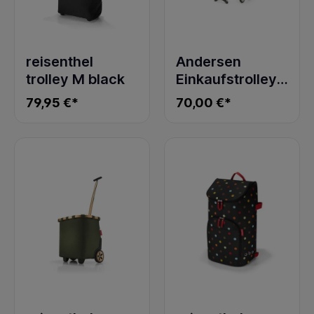
reisenthel
Andersen
trolley M black
Einkaufstrolley
Treppensteiger
79,95 €*
70,00 €*
Scala Shopper
mit Rädern