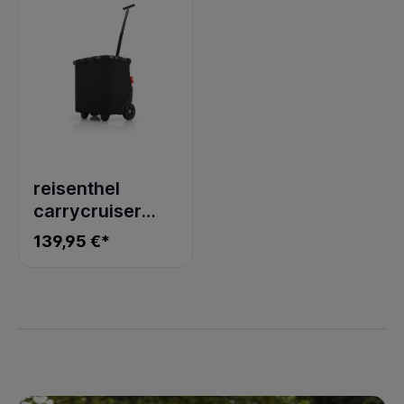
reisenthel
carrycruiser
frame
139,95 €*
black/black