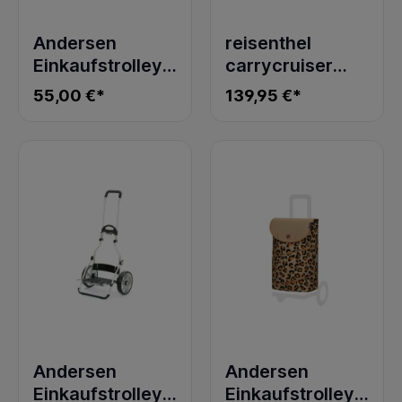
Andersen
reisenthel
Einkaufstrolley
carrycruiser
Scala Shopper
frame twist
55,00 €*
139,95 €*
Plus mit Rädern
silver
Andersen
Andersen
Einkaufstrolley
Einkaufstrolley