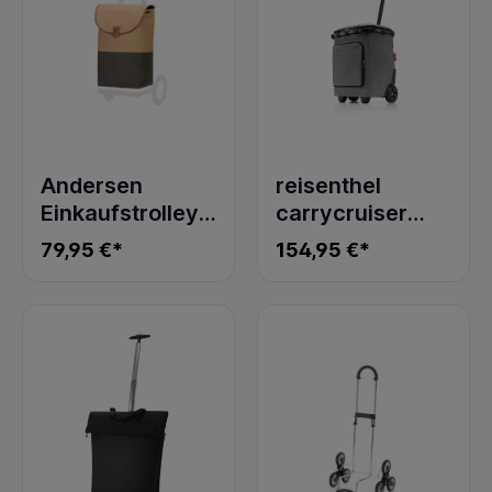
Andersen
reisenthel
Einkaufstrolley
carrycruiser
Tasche Priya
plus frame twist
79,95 €*
154,95 €*
beige
silver