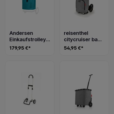
Andersen
reisenthel
Einkaufstrolley
citycruiser bag
Tasche Ortlieb
twist silver
179,95 €*
54,95 €*
petrol