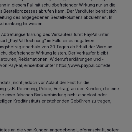
nn in diesem Fall mit schuldbefreiender Wirkung nur an die
s Bestellprozesses abrufen kann. Der Verkäufer behält sich
hreitung des angegebenen Bestellvolumens abzulehnen. In
schränkung hinweisen.
 Abtretungserklärung des Verkäufers führt PayPal unter
art „PayPal Rechnung“ im Falle eines negativen
ngsbetrag innerhalb von 30 Tagen ab Erhalt der Ware an
schuldbefreiender Wirkung leisten. Der Verkäufer bleibt
 Retouren, Reklamationen, Widerrufserklärungen und -
von PayPal, einsehbar unter
https://www.paypal.com
/de
ats, nicht jedoch vor Ablauf der Frist für die
ung (z.B. Rechnung, Police, Vertrag) an den Kunden, die eine
be einer falschen Bankverbindung nicht eingelöst oder
iligen Kreditinstituts entstehenden Gebühren zu tragen,
ietes an die vom Kunden angegebene Lieferanschrift, sofern