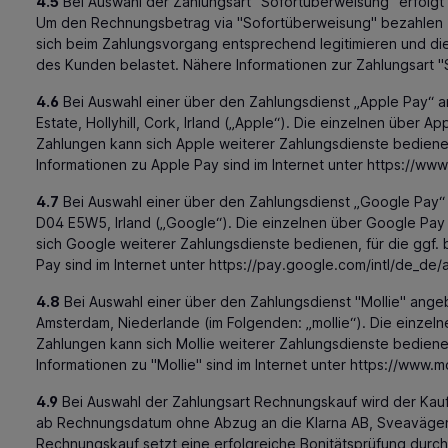
4.5
Bei Auswahl der Zahlungsart "Sofortüberweisung" erfolgt
Um den Rechnungsbetrag via "Sofortüberweisung" bezahlen zu
sich beim Zahlungsvorgang entsprechend legitimieren und di
des Kunden belastet. Nähere Informationen zur Zahlungsart 
4.6
Bei Auswahl einer über den Zahlungsdienst „Apple Pay“ ang
Estate, Hollyhill, Cork, Irland („Apple“). Die einzelnen übe
Zahlungen kann sich Apple weiterer Zahlungsdienste bediene
Informationen zu Apple Pay sind im Internet unter
https://www
4.7
Bei Auswahl einer über den Zahlungsdienst „Google Pay“ 
D04 E5W5, Irland („Google“). Die einzelnen über Google Pa
sich Google weiterer Zahlungsdienste bedienen, für die ggf
Pay sind im Internet unter
https://pay.google.com
/intl
/de_de
/
4.8
Bei Auswahl einer über den Zahlungsdienst "Mollie" angeb
Amsterdam, Niederlande (im Folgenden: „mollie“). Die einze
Zahlungen kann sich Mollie weiterer Zahlungsdienste bediene
Informationen zu "Mollie" sind im Internet unter
https://www.mo
4.9
Bei Auswahl der Zahlungsart Rechnungskauf wird der Kaufpr
ab Rechnungsdatum ohne Abzug an die Klarna AB, Sveavägen 4
Rechnungskauf setzt eine erfolgreiche Bonitätsprüfung durch