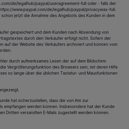
l.com
/de
/legalhub
/paypal
/useragreement-full
oder - falls der
https://www.paypal.com
/de
/legalhub
/paypal
/privacywax-full
.
fer schon jetzt die Annahme des Angebots des Kunden in dem
erkäufer gespeichert und dem Kunden nach Absendung von
tragstextes durch den Verkäufer erfolgt nicht. Sofern der
en auf der Website des Verkäufers archiviert und können vom
erden.
ehler durch aufmerksames Lesen der auf dem Bildschirm
die Vergrößerungsfunktion des Browsers sein, mit deren Hilfe
ses so lange über die üblichen Tastatur- und Mausfunktionen
angezeigt.
unde hat sicherzustellen, dass die von ihm zur
ails empfangen werden können. Insbesondere hat der Kunde
ten Dritten versandten E-Mails zugestellt werden können.