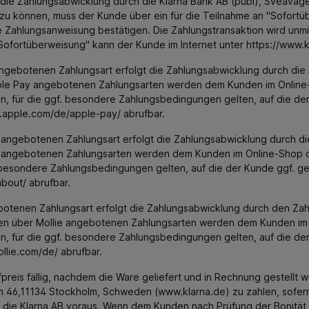
 die Zahlungsabwicklung durch die Klarna Bank AB (publ), Sveaväg
 können, muss der Kunde über ein für die Teilnahme an "Sofortüb
e Zahlungsanweisung bestätigen. Die Zahlungstransaktion wird unm
"Sofortüberweisung" kann der Kunde im Internet unter
https://www.
ebotenen Zahlungsart erfolgt die Zahlungsabwicklung durch die Apple
r Apple Pay angebotenen Zahlungsarten werden dem Kunden im Online
n, für die ggf. besondere Zahlungsbedingungen gelten, auf die de
.apple.com
/de
/apple-pay
/
abrufbar.
angebotenen Zahlungsart erfolgt die Zahlungsabwicklung durch die
y angebotenen Zahlungsarten werden dem Kunden im Online-Shop de
. besondere Zahlungsbedingungen gelten, auf die der Kunde ggf. g
about
/
abrufbar.
otenen Zahlungsart erfolgt die Zahlungsabwicklung durch den Zahlun
lnen über Mollie angebotenen Zahlungsarten werden dem Kunden im 
n, für die ggf. besondere Zahlungsbedingungen gelten, auf die de
llie.com
/de
/
abrufbar.
eis fällig, nachdem die Ware geliefert und in Rechnung gestellt wu
6,11134 Stockholm, Schweden (www.klarna.de) zu zahlen, sofern ni
 die Klarna AB voraus. Wenn dem Kunden nach Prüfung der Bonität d