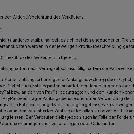
s der Widerrufsbelehrung des Verkäufers.
n
nichts anderes ergibt, handelt es sich bei den angegebenen Preis
d Versandkosten werden in der jeweiligen Produktbeschreibung ges
nline-Shop des Verkäufers mitgeteilt.
hlung sofort nach Vertragsabschluss fällig, sofern die Parteien kei
otenen Zahlungsart erfolgt die Zahlungsabwicklung über PayPal, w
über PayPal auch Zahlungsarten anbietet, bei denen er gegenüber d
n PayPal bzw. an den von PayPal beauftragten und dem Kunden konk
n PayPal beauftragte Zahlungsdienstleister unter Verwendung der 
ngsart im Falle eines negativen Prüfungsergebnisses zu verweiger
 bzw. in den vereinbarten Zahlungsintervallen zu bezahlen. Er kan
kung leisten. Der Verkäufer bleibt jedoch auch im Falle der Forder
Widerrufserklärungen und -zusendungen oder Gutschriften.