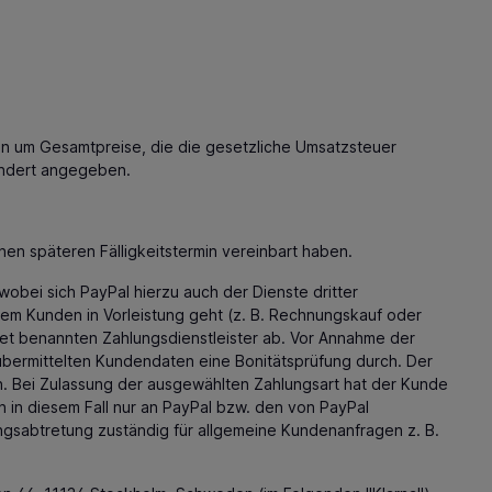
en um Gesamtpreise, die die gesetzliche Umsatzsteuer
ondert angegeben.
nen späteren Fälligkeitstermin vereinbart haben.
obei sich PayPal hierzu auch der Dienste dritter
em Kunden in Vorleistung geht (z. B. Rechnungskauf oder
ret benannten Zahlungsdienstleister ab. Vor Annahme der
übermittelten Kundendaten eine Bonitätsprüfung durch. Der
n. Bei Zulassung der ausgewählten Zahlungsart hat der Kunde
n in diesem Fall nur an PayPal bzw. den von PayPal
ungsabtretung zuständig für allgemeine Kundenanfragen z. B.