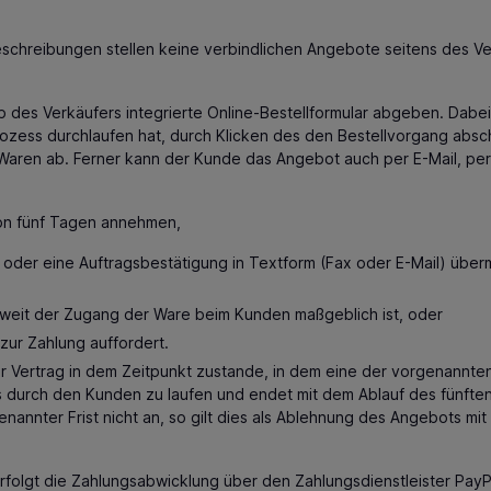
schreibungen stellen keine verbindlichen Angebote seitens des Ve
des Verkäufers integrierte Online-Bestellformular abgeben. Dabe
ozess durchlaufen hat, durch Klicken des den Bestellvorgang absch
aren ab. Ferner kann der Kunde das Angebot auch per E-Mail, per F
on fünf Tagen annehmen,
 oder eine Auftragsbestätigung in Textform (Fax oder E-Mail) über
soweit der Zugang der Ware beim Kunden maßgeblich ist, oder
ur Zahlung auffordert.
Vertrag in dem Zeitpunkt zustande, in dem eine der vorgenannten Al
urch den Kunden zu laufen und endet mit dem Ablauf des fünften
nnter Frist nicht an, so gilt dies als Ablehnung des Angebots mit
lgt die Zahlungsabwicklung über den Zahlungsdienstleister PayPal (