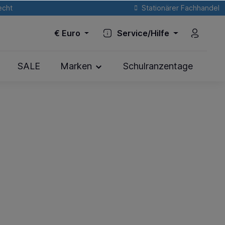
echt
Stationärer Fachhandel
€
Euro
Service/Hilfe
SALE
Marken
Schulranzentage