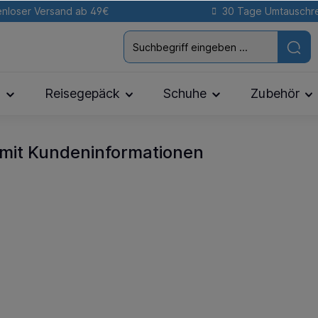
nloser Versand ab 49€
30 Tage Umtauschr
n
Reisegepäck
Schuhe
Zubehör
mit Kundeninformationen