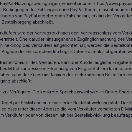
r PayPal-Nutzungsbedingungen, einsehbar unter
https://www.paypa
der Bedingungen für Zahlungen ohne PayPal-Konto, einsehbar unter
wählbaren von PayPal angebotenen Zahlungsart, erklärt der Verkäu
 Bestellvorgang abschließt.
Verkäufers wird der Vertragstext nach dem Vertragsschluss vom V
 übermittelt. Eine darüber hinausgehende Zugänglichmachung des Ver
line-Shop des Verkäufers eingerichtet hat, werden die Bestelldat
r Angabe der entsprechenden Login-Daten kostenlos abgerufen w
-Bestellformular des Verkäufers kann der Kunde mögliche Eingabef
ches Mittel zur besseren Erkennung von Eingabefehlern kann dabei 
ingaben kann der Kunde im Rahmen des elektronischen Bestellprozes
rgang abschließt.
n zur Verfügung. Die konkrete Sprachauswahl wird im Online-Shop 
egel per E-Mail und automatisierter Bestellabwicklung statt. Der K
t, so dass unter dieser Adresse die vom Verkäufer versandten E-M
vom Verkäufer oder von diesem mit der Bestellabwicklung beauftrag