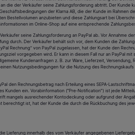
an die der Verkäufer seine Zahlungsforderung abtritt. Der Kunde ka
en Geschäftsbedingungen der Klarna AB, die der Kunde im Rahmen de
mten Bestellvolumen anzubieten und diese Zahlungsart bei Übersc
gsinformationen im Online-Shop auf eine entsprechende Zahlungsbe
 Verkäufer seine Zahlungsforderung an PayPal ab. Vor Annahme der
ng durch. Der Verkäufer behält sich vor, dem Kunden die Zahlungs
ayPal Rechnung“ von PayPal zugelassen, hat der Kunde den Rechnu
ngsziel vorgegeben wird. Er kann in diesem Fall nur an PayPal mit 
allgemeine Kundenanfragen z. B. zur Ware, Lieferzeit, Versendung,
meinen Nutzungsbedingungen für die Nutzung des Rechnungskaufs 
yPal den Rechnungsbetrag nach Erteilung eines SEPA-Lastschriftmand
 Kunden ein. Vorabinformation ("Pre-Notification") ist jede Mitteil
schrift mangels ausreichender Kontodeckung oder aufgrund der Anga
t berechtigt ist, hat der Kunde die durch die Rückbuchung des jewe
n
 die Lieferung innerhalb des vom Verkäufer angegebenen Liefergeb