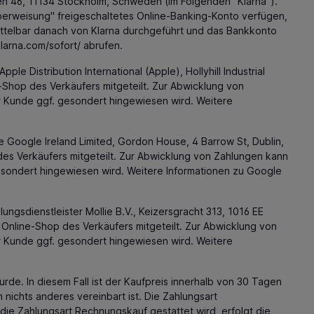
en 46, 11134 Stockholm, Schweden (im Folgenden "Klarna").
erweisung" freigeschaltetes Online-Banking-Konto verfügen,
ittelbar danach von Klarna durchgeführt und das Bankkonto
klarna.com
/sofort
/
abrufen.
 Distribution International (Apple), Hollyhill Industrial
-Shop des Verkäufers mitgeteilt. Zur Abwicklung von
r Kunde ggf. gesondert hingewiesen wird. Weitere
 Google Ireland Limited, Gordon House, 4 Barrow St, Dublin,
s Verkäufers mitgeteilt. Zur Abwicklung von Zahlungen kann
esondert hingewiesen wird. Weitere Informationen zu Google
gsdienstleister Mollie B.V., Keizersgracht 313, 1016 EE
Online-Shop des Verkäufers mitgeteilt. Zur Abwicklung von
r Kunde ggf. gesondert hingewiesen wird. Weitere
rde. In diesem Fall ist der Kaufpreis innerhalb von 30 Tagen
chts anderes vereinbart ist. Die Zahlungsart
ie Zahlungsart Rechnungskauf gestattet wird, erfolgt die