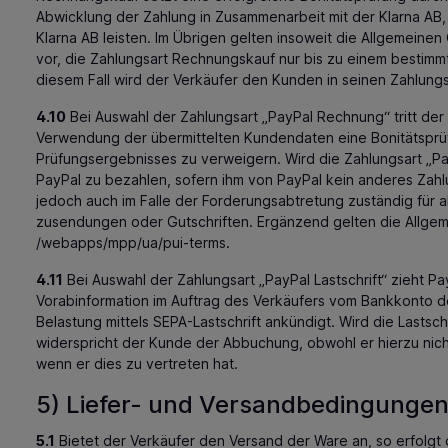
Abwicklung der Zahlung in Zusammenarbeit mit der Klarna AB, 
Klarna AB leisten. Im Übrigen gelten insoweit die Allgemein
vor, die Zahlungsart Rechnungskauf nur bis zu einem bestim
diesem Fall wird der Verkäufer den Kunden in seinen Zahlun
4.10
Bei Auswahl der Zahlungsart „PayPal Rechnung“ tritt der
Verwendung der übermittelten Kundendaten eine Bonitätsprüfu
Prüfungsergebnisses zu verweigern. Wird die Zahlungsart „P
PayPal zu bezahlen, sofern ihm von PayPal kein anderes Zahlu
jedoch auch im Falle der Forderungsabtretung zuständig für 
zusendungen oder Gutschriften. Ergänzend gelten die Allge
/webapps
/mpp
/ua
/pui-terms
.
4.11
Bei Auswahl der Zahlungsart „PayPal Lastschrift“ zieht Pa
Vorabinformation im Auftrag des Verkäufers vom Bankkonto des
Belastung mittels SEPA-Lastschrift ankündigt. Wird die Last
widerspricht der Kunde der Abbuchung, obwohl er hierzu nich
wenn er dies zu vertreten hat.
5) Liefer- und Versandbedingunge
5.1
Bietet der Verkäufer den Versand der Ware an, so erfolgt