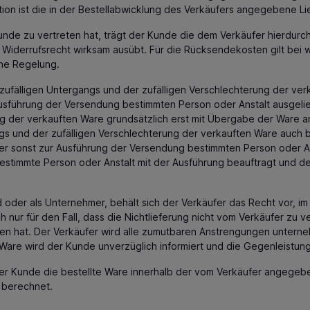
tion ist die in der Bestellabwicklung des Verkäufers angegebene Li
unde zu vertreten hat, trägt der Kunde die dem Verkäufer hierdurc
n Widerrufsrecht wirksam ausübt. Für die Rücksendekosten gilt be
ene Regelung.
zufälligen Untergangs und der zufälligen Verschlechterung der ver
sführung der Versendung bestimmten Person oder Anstalt ausgelief
ung der verkauften Ware grundsätzlich erst mit Übergabe der Ware
gs und der zufälligen Verschlechterung der verkauften Ware auch b
er sonst zur Ausführung der Versendung bestimmten Person oder An
bestimmte Person oder Anstalt mit der Ausführung beauftragt und d
 oder als Unternehmer, behält sich der Verkäufer das Recht vor, im
 nur für den Fall, dass die Nichtlieferung nicht vom Verkäufer zu v
n hat. Der Verkäufer wird alle zumutbaren Anstrengungen unterneh
 Ware wird der Kunde unverzüglich informiert und die Gegenleistung
 der Kunde die bestellte Ware innerhalb der vom Verkäufer angeg
 berechnet.