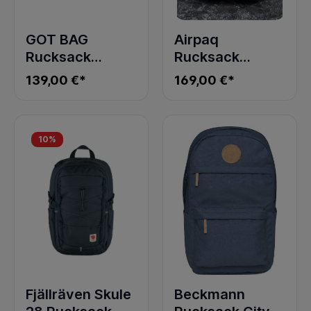
GOT BAG
Airpaq
Rucksack
Rucksack
SERENE PACK
Rolltop Pride 3.0
139,00 €*
169,00 €*
bass
inkl. Brustgurt
10
%
Fjällräven Skule
Beckmann