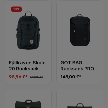
10
%
Fjällräven Skule
GOT BAG
20 Rucksack
Rucksack PRO
Navy
PACK
98,96 €*
149,00 €*
109,95 €*
MONOCHROME
black