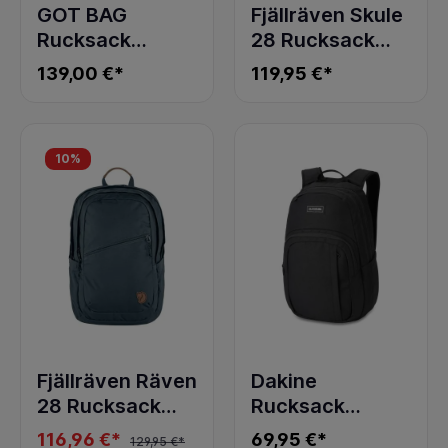
GOT BAG
Fjällräven Skule
Rucksack
28 Rucksack
SERENE PACK
Deep Forest
139,00 €*
119,95 €*
black
10
%
Fjällräven Räven
Dakine
28 Rucksack
Rucksack
Navy
CAMPUS M 25L
116,96 €*
69,95 €*
129,95 €*