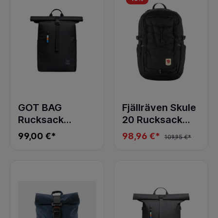
GOT BAG
Fjällräven Skule
Rucksack
20 Rucksack
ROLLTOP EASY
Black
99,00 €*
98,96 €*
109,95 €*
BLACK