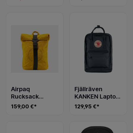
BLACK
Airpaq
Fjällräven
Rucksack
KANKEN Laptop
Rolltop Gelb
15" Rucksack
159,00 €*
129,95 €*
Navy