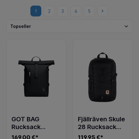
1
2
3
4
5
GOT BAG
Fjällräven Skule
Rucksack
28 Rucksack
ROLLTOP 2.0
Black
169,00 €*
119,95 €*