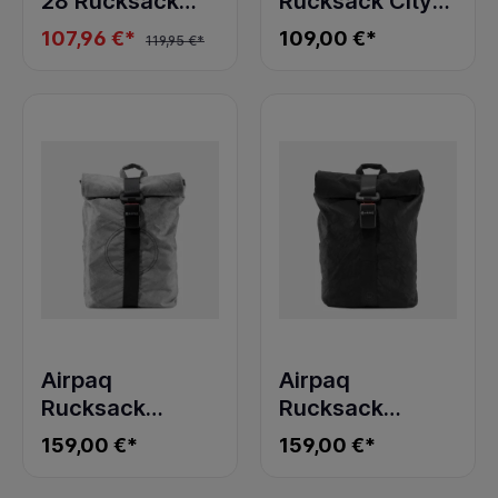
28 Rucksack
Rucksack City
Navy
Max Blue
107,96 €*
109,00 €*
119,95 €*
Airpaq
Airpaq
Rucksack
Rucksack
Rolltop Grau
Rolltop Schwarz
159,00 €*
159,00 €*