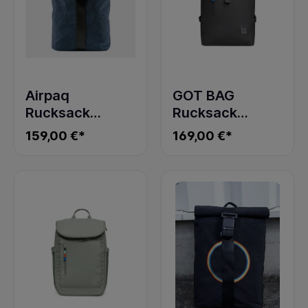
Airpaq
GOT BAG
Rucksack
Rucksack
Rolltop Blau
ROLLTOP 2.0
159,00 €*
169,00 €*
shark