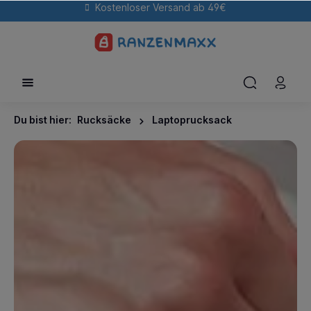
Kostenloser Versand ab 49€
Du bist hier:
Rucksäcke
Laptoprucksack