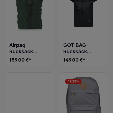
Airpaq
GOT BAG
Rucksack
Rucksack
Rolltop Unicolor
ROLLTOP LITE
159,00 €*
149,00 €*
green 3.0
2.0
MONOCHROME
black
19.28
%