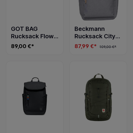
GOT BAG
Beckmann
Rucksack Flow
Rucksack City
Pack soft shell
Max Grey
89,00 €*
87,99 €*
109,00 €*