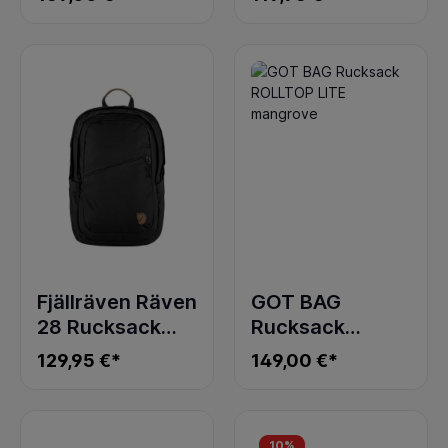
black
Fjällräven Räven
GOT BAG
28 Rucksack
Rucksack
Black
ROLLTOP LITE
129,95 €*
149,00 €*
mangrove
10
%