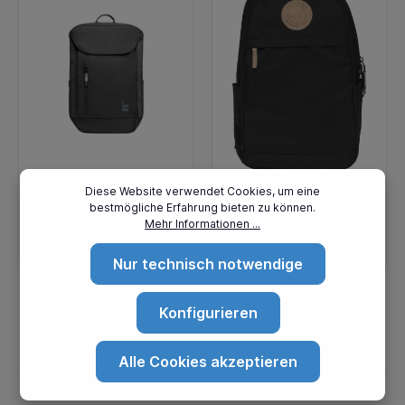
Diese Website verwendet Cookies, um eine
GOT BAG
Beckmann
bestmögliche Erfahrung bieten zu können.
Rucksack PRO
Rucksack Urban
Mehr Informationen ...
PACK
Midi Black
149,00 €*
89,00 €*
MONOCHROME
Nur technisch notwendige
shark
1
2
3
4
5
Konfigurieren
Alle Cookies akzeptieren