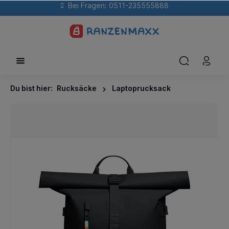
Bei Fragen: 0511-235555888
Du bist hier:
Rucksäcke
Laptoprucksack