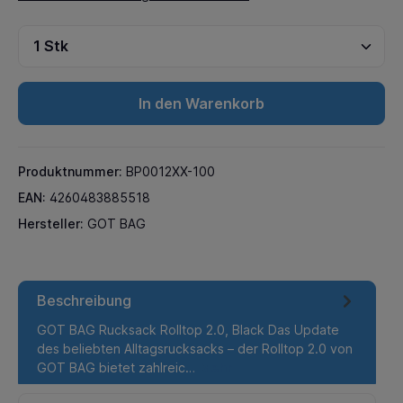
In den Warenkorb
Produktnummer:
BP0012XX-100
EAN:
4260483885518
Hersteller:
GOT BAG
Beschreibung
GOT BAG Rucksack Rolltop 2.0, Black Das Update
des beliebten Alltagsrucksacks – der Rolltop 2.0 von
GOT BAG bietet zahlreic…
Mehr