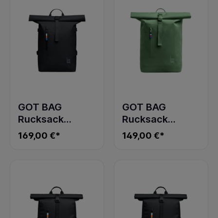
GOT BAG
GOT BAG
Rucksack
Rucksack
ROLLTOP 2.0
ROLLTOP LITE
169,00 €*
149,00 €*
black
mangrove