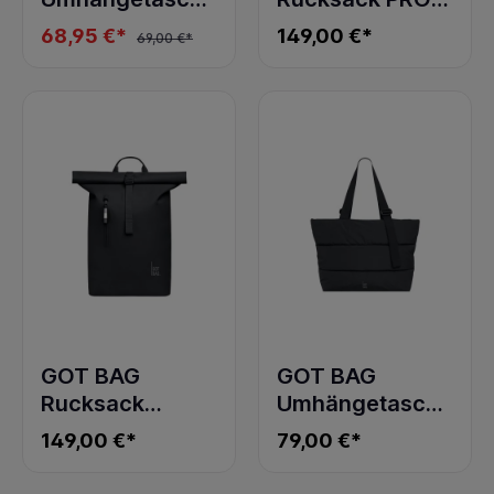
PLEAT MOON
PACK
68,95 €*
149,00 €*
69,00 €*
BAG LARGE
MONOCHROME
black
black
GOT BAG
GOT BAG
Rucksack
Umhängetasche
ROLLTOP LITE
PUFFER TOTE
149,00 €*
79,00 €*
2.0
BAG
MONOCHROME
MONOCHROME