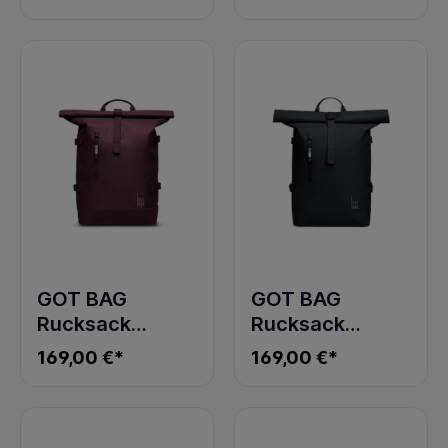
2.0 black
BAG SMALL
black
GOT BAG
GOT BAG
Rucksack
Rucksack
ROLLTOP 2.0
ROLLTOP 2.0
169,00 €*
169,00 €*
MONOCHROME
MONOCHROME
kraken
black