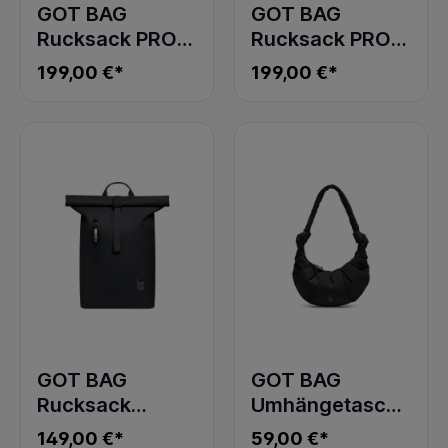
GOT BAG
GOT BAG
Rucksack PRO
Rucksack PRO
PACK TRAVEL
PACK TRAVEL
199,00 €*
199,00 €*
scallop
algae
GOT BAG
GOT BAG
Rucksack
Umhängetasche
ROLLTOP LITE
PLEAT MOON
149,00 €*
59,00 €*