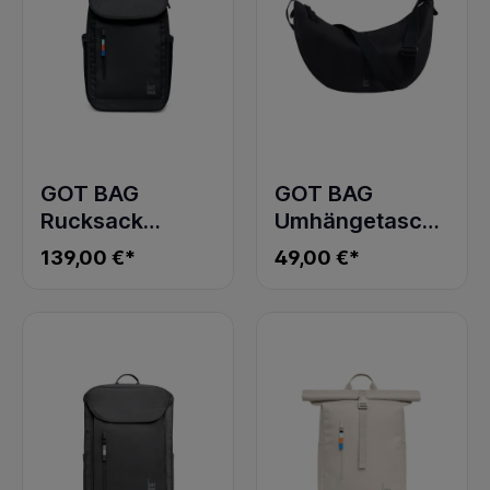
GOT BAG
GOT BAG
Rucksack
Umhängetasche
SERENE PACK
MOON BAG
139,00 €*
49,00 €*
black
LARGE black