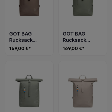
GOT BAG
GOT BAG
Rucksack
Rucksack
ROLLTOP 2.0
ROLLTOP 2.0
169,00 €*
169,00 €*
MONOCHROME
bass
oyster