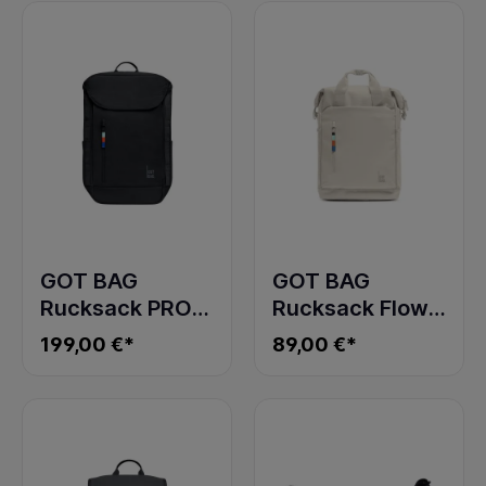
black
black
GOT BAG
GOT BAG
Rucksack PRO
Rucksack Flow
PACK TRAVEL
Pack soft shell
199,00 €*
89,00 €*
black