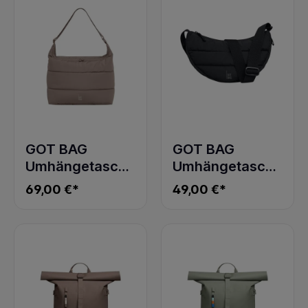
GOT BAG
GOT BAG
Umhängetasche
Umhängetasche
PUFFER SQUARE
PUFFER MOON
69,00 €*
49,00 €*
BAG LARGE
BAG SMALL
MONOCHROME
black
oyster