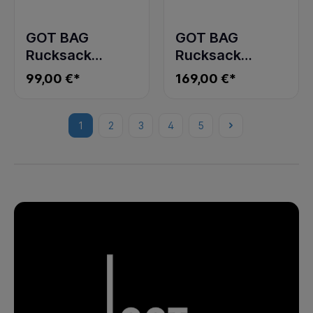
GOT BAG
GOT BAG
Rucksack
Rucksack
ROLLTOP EASY
ROLLTOP 2.0
99,00 €*
169,00 €*
BASS
scallop
1
2
3
4
5