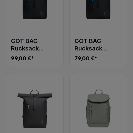
GOT BAG
GOT BAG
Rucksack
Rucksack
ROLLTOP EASY
ROLLTOP EASY
99,00 €*
79,00 €*
BLACK
SMALL black