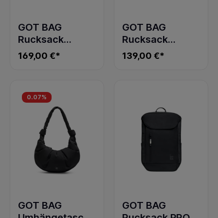
GOT BAG
GOT BAG
Rucksack
Rucksack
ROLLTOP 2.0
SERENE PACK
169,00 €*
139,00 €*
shark
bass
0.07
%
GOT BAG
GOT BAG
Umhängetasche
Rucksack PRO