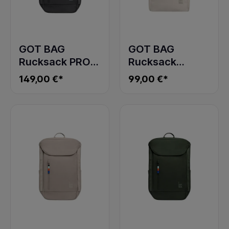
GOT BAG
GOT BAG
Rucksack PRO
Rucksack
PACK
ROLLTOP EASY
149,00 €*
99,00 €*
MONOCHROME
SOFT SHELL
shark