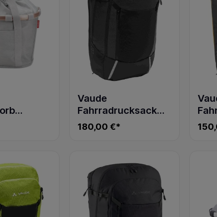
Vaude
Vau
orb
Fahrradrucksack
Fah
ET twist
Cycle 28 II
Cycl
180,00 €*
150,
Luminum black
yel