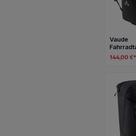
Vaude
Fahrradt
Aqua Tr
144,00 €
26 black