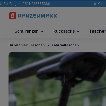
Bei Fragen: 0511-235555888
Koste
Schulranzen
Rucksäcke
Tasche
Du bist hier:
Taschen
Fahrradtaschen