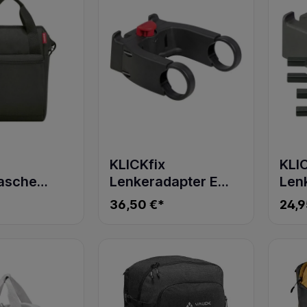
KLICKfix
KLI
asche
Lenkeradapter E
Len
GT
0211EB
Uni
36,50 €*
24,9