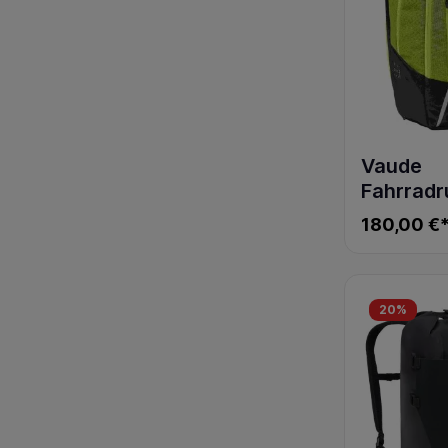
Vaude
Fahrradr
Cycle 28 
180,00 €
Luminum 
green
20
%