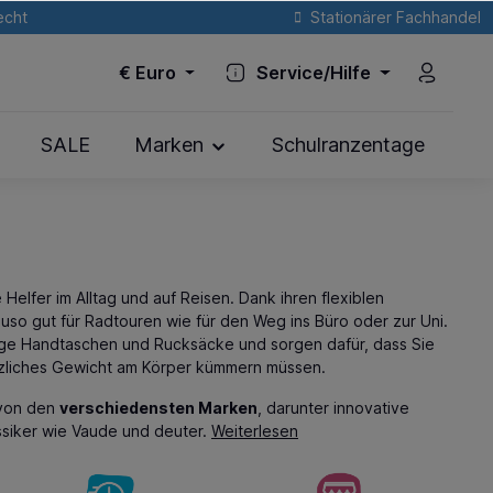
echt
Stationärer Fachhandel
€
Euro
Service/Hilfe
SALE
Marken
Schulranzentage
e Helfer im Alltag und auf Reisen. Dank ihren flexiblen
uso gut für Radtouren wie für den Weg ins Büro oder zur Uni.
rrige Handtaschen und Rucksäcke und sorgen dafür, dass Sie
tzliches Gewicht am Körper kümmern müssen.
 von den
verschiedensten Marken
, darunter innovative
assiker wie Vaude und deuter.
Weiterlesen