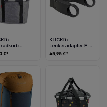
CKfix
KLICKfix
rradkorb
Lenkeradapter E mit
EBASKET TWIST
Schloss Universal
0 €*
45,95 €*
VER
0211EBL