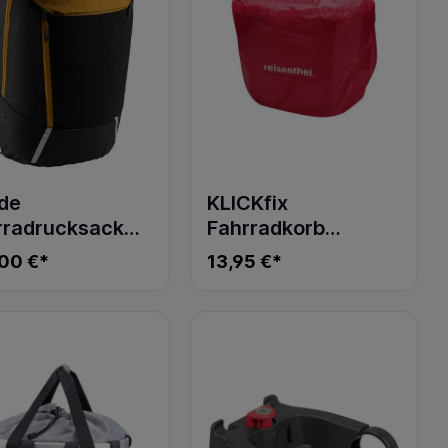
de
KLICKfix
rradrucksack
Fahrradkorb
e 20 II burnt
BIKEBASKET
00 €*
13,95 €*
low
Regenhaube rot