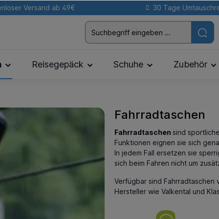
nloser Versand ab 49€
30 Tage Umtauschr
n
Reisegepäck
Schuhe
Zubehör
Fahrradtaschen
Fahrradtaschen
sind sportlich
Funktionen eignen sie sich gena
In jedem Fall ersetzen sie spe
sich beim Fahren nicht um zusä
Verfügbar sind Fahrradtaschen
Hersteller wie Valkental und Kl