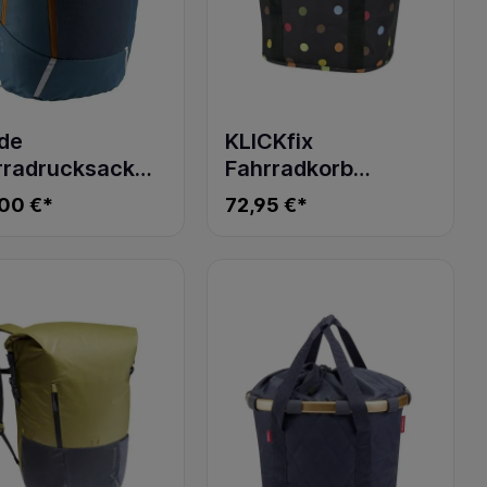
de
KLICKfix
rradrucksack
Fahrradkorb
e 20 II baltic
BIKEBASKET DOTS
00 €*
72,95 €*
/umbra