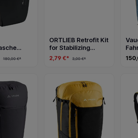
ORTLIEB Retrofit Kit
Vau
asche
for Stabilizing
Fah
ansformer
Insert
Cycl
*
2,79 €*
150,
180,00 €*
3,00 €*
sea