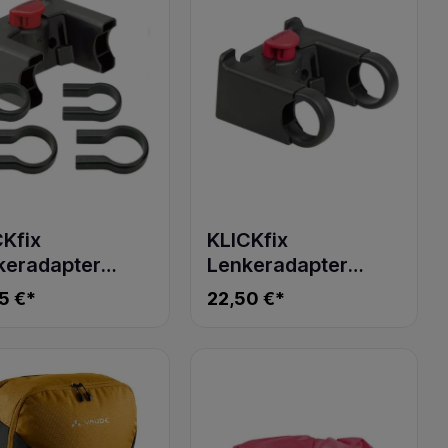
CKfix
KLICKfix
keradapter
Lenkeradapter
versal 0211U
Universal 0211
5 €*
22,50 €*