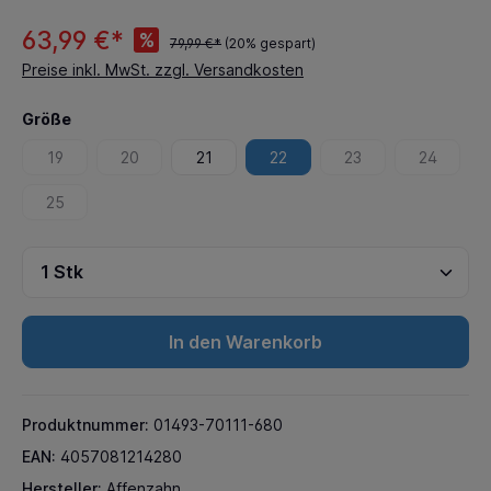
63,99 €*
%
79,99 €*
(20% gespart)
Preise inkl. MwSt. zzgl. Versandkosten
Größe
19
20
21
22
23
24
25
In den Warenkorb
Produktnummer:
01493-70111-680
EAN:
4057081214280
Hersteller:
Affenzahn