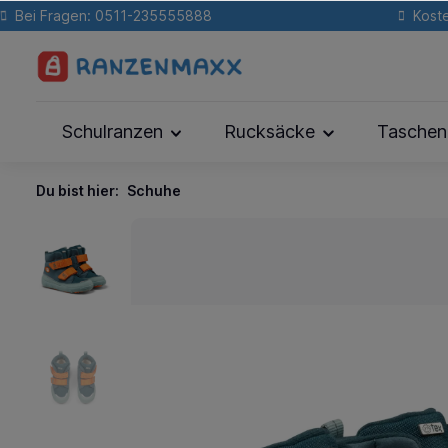
Bei Fragen: 0511-235555888
Koste
Schulranzen
Rucksäcke
Taschen
Du bist hier:
Schuhe