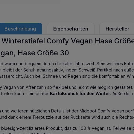
Beschreibung
Eigenschaften
Hersteller
 Winterstiefel Comfy Vegan Hase Größ
egan, Hase Größe 30
ind warm und bequem durch die kalte Jahreszeit. Sein weiches Futt
bleibt der Schuh atmungsaktiv, indem Schweiß-Partikel nach außen
sserdicht. Auch bei Schnee und Regen sind die komfortablen Winte
Vegan von Affenzahn so flexibel und leicht wie möglich gestaltet.
 fühlen kann – ein echter
Barfußschuh für den Winter
. Außerdem 
n
und weiteren nützlichen Details ist der Midboot Comfy Vegan perfe
n und dank einem Tierpuzzle auf der Rückseite wird auch die Recht
 bluesign-zertifiziertes Produkt, das zu 100 % vegan ist. Teilweis