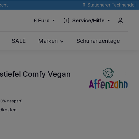
echt
Stationärer Fachhandel
€
Euro
Service/Hilfe
SALE
Marken
Schulranzentage
stiefel Comfy Vegan
30% gespart)
ndkosten