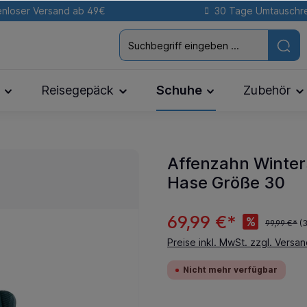
nloser Versand ab 49€
30 Tage Umtauschr
Reisegepäck
Schuhe
Zubehör
Affenzahn Winter
Hase Größe 30
69,99 €*
%
99,99 €*
(
Preise inkl. MwSt. zzgl. Versa
Nicht mehr verfügbar