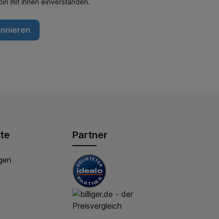
in mit ihnen einverstanden.
onnieren
te
Partner
gen