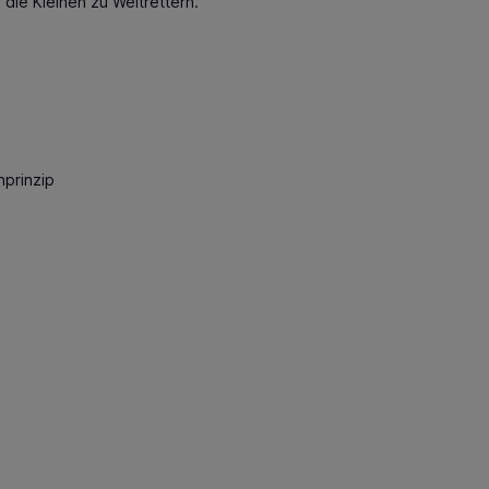
die Kleinen zu Weltrettern.
prinzip