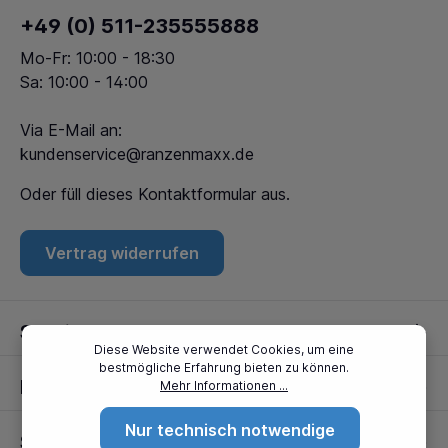
+49 (0) 511-235555888
Mo-Fr: 10:00 - 18:30
Sa: 10:00 - 14:00
Via E-Mail an:
kundenservice@ranzenmaxx.de
Oder füll dieses
Kontaktformular
aus.
Vertrag widerrufen
Service
Diese Website verwendet Cookies, um eine
bestmögliche Erfahrung bieten zu können.
Informationen
Mehr Informationen ...
Nur technisch notwendige
Standorte