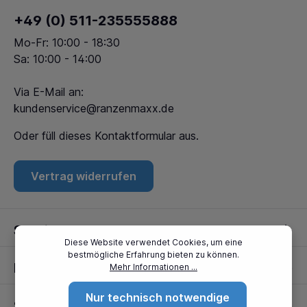
+49 (0) 511-235555888
Mo-Fr: 10:00 - 18:30
Sa: 10:00 - 14:00
Via E-Mail an:
kundenservice@ranzenmaxx.de
Oder füll dieses
Kontaktformular
aus.
Vertrag widerrufen
Service
Diese Website verwendet Cookies, um eine
bestmögliche Erfahrung bieten zu können.
Informationen
Mehr Informationen ...
Nur technisch notwendige
Standorte