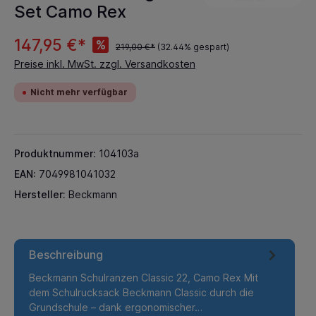
Set Camo Rex
147,95 €*
%
219,00 €*
(32.44% gespart)
Preise inkl. MwSt. zzgl. Versandkosten
Nicht mehr verfügbar
Produktnummer:
104103a
EAN:
7049981041032
Hersteller:
Beckmann
Beschreibung
Beckmann Schulranzen Classic 22, Camo Rex Mit
dem Schulrucksack Beckmann Classic durch die
Grundschule – dank ergonomischer…
Mehr