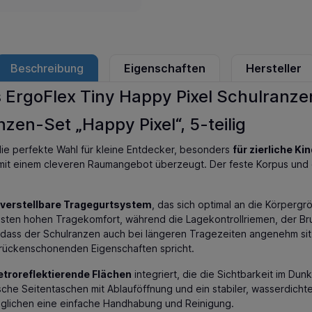
Beschreibung
Eigenschaften
Hersteller
ErgoFlex Tiny Happy Pixel Schulranzen
zen-Set „Happy Pixel“, 5-teilig
die perfekte Wahl für kleine Entdecker, besonders
für zierliche Ki
 mit einem cleveren Raumangebot überzeugt. Der feste Korpus und d
verstellbare Tragegurtsystem
, das sich optimal an die Körpergr
ten hohen Tragekomfort, während die Lagekontrollriemen, der Brust
 dass der Schulranzen auch bei längeren Tragezeiten angenehm s
 rückenschonenden Eigenschaften spricht.
etroreflektierende Flächen
integriert, die die Sichtbarkeit im Dun
tische Seitentaschen mit Ablauföffnung und ein stabiler, wasserdich
öglichen eine einfache Handhabung und Reinigung.