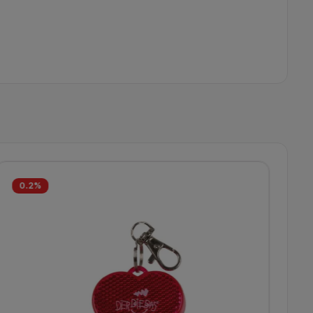
0.2
%