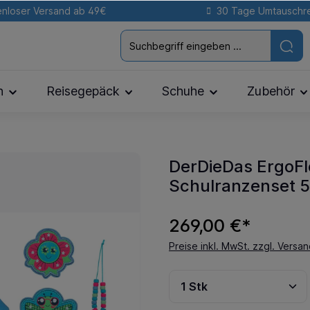
nloser Versand ab 49€
30 Tage Umtauschr
n
Reisegepäck
Schuhe
Zubehör
DerDieDas ErgoFl
Schulranzenset 5-
269,00 €*
Preise inkl. MwSt. zzgl. Versa