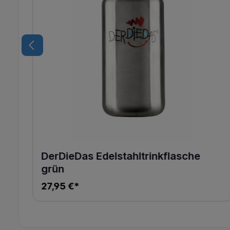
DerDieDas Edelstahltrinkflasche
grün
27,95 €*