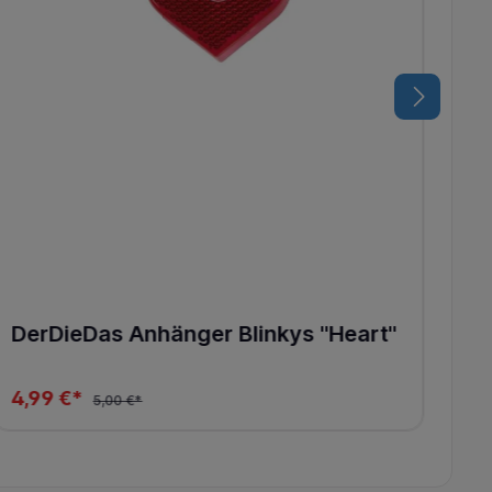
DerDieDas Anhänger Blinkys "Heart"
4,99 €*
5,00 €*