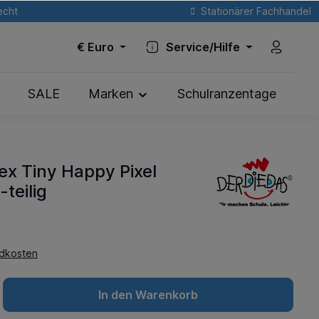
echt
Stationärer Fachhandel
€
Euro
Service/Hilfe
SALE
Marken
Schulranzentage
ex Tiny Happy Pixel
teilig
ndkosten
In den Warenkorb