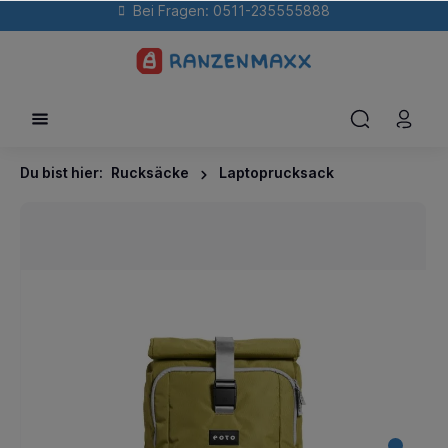
Bei Fragen: 0511-235555888
Du bist hier:
Rucksäcke
Laptoprucksack