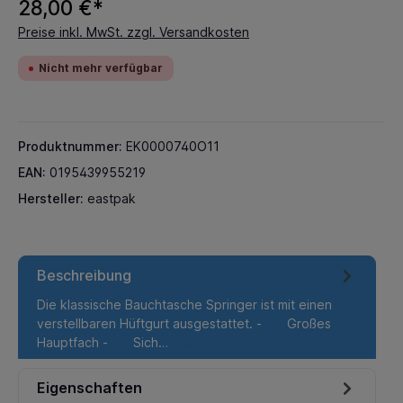
28,00 €*
Preise inkl. MwSt. zzgl. Versandkosten
Nicht mehr verfügbar
Produktnummer:
EK0000740O11
EAN:
0195439955219
Hersteller:
eastpak
Beschreibung
Die klassische Bauchtasche Springer ist mit einen
verstellbaren Hüftgurt ausgestattet. - Großes
Hauptfach - Sich…
Mehr
Eigenschaften