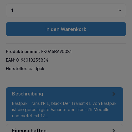
In den Warenkorb
Produktnummer:
EK0A5BA90081
EAN:
0196010255834
Hersteller:
eastpak
Beschreibung
Eastpak Transit’R L, black Der Transit’R L von Eastpak
ist die geräumigste Variante der Transit’R Modelle
und bietet mit 12…
Mehr
Eigenschaften