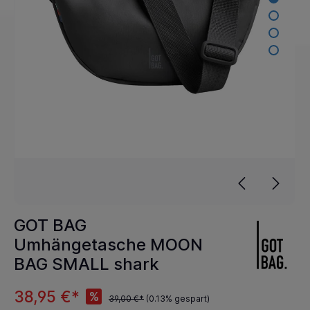
GOT BAG
Umhängetasche MOON
BAG SMALL shark
38,95 €*
%
39,00 €*
(0.13% gespart)