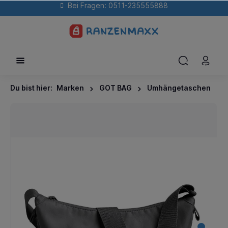
Bei Fragen: 0511-235555888
Du bist hier:
Marken
GOT BAG
Umhängetaschen