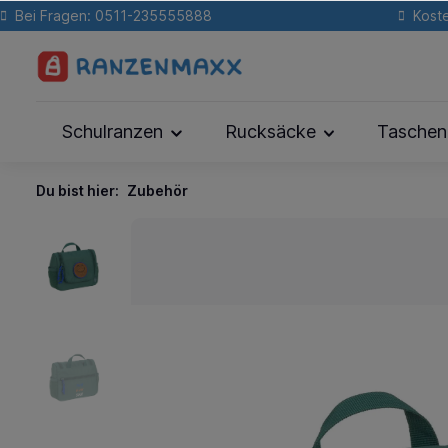
Bei Fragen: 0511-235555888
Koste
Schulranzen
Rucksäcke
Taschen
Du bist hier:
Zubehör