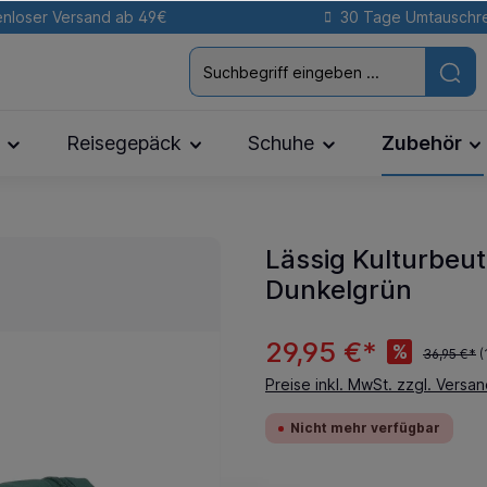
nloser Versand ab 49€
30 Tage Umtauschr
Reisegepäck
Schuhe
Zubehör
Lässig Kulturbeute
Dunkelgrün
29,95 €*
%
36,95 €*
(
Preise inkl. MwSt. zzgl. Versa
Nicht mehr verfügbar