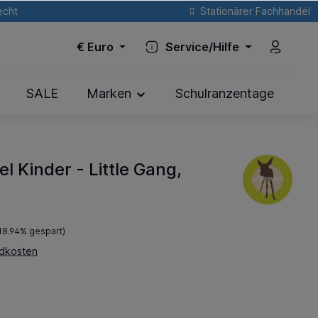
echt
Stationärer Fachhandel
€
Euro
Service/Hilfe
SALE
Marken
Schulranzentage
l Kinder - Little Gang,
18.94% gespart)
ndkosten