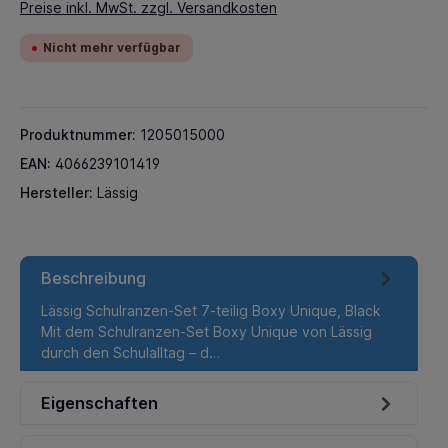
Preise inkl. MwSt. zzgl. Versandkosten
Nicht mehr verfügbar
Produktnummer:
1205015000
EAN:
4066239101419
Hersteller:
Lässig
Beschreibung
Lässig Schulranzen-Set 7-teilig Boxy Unique, Black
Mit dem Schulranzen-Set Boxy Unique von Lässig
durch den Schulalltag – d…
Mehr
Eigenschaften