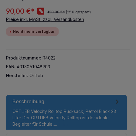
90,00 €*
%
120,00 €*
(25% gespart)
Preise inkl. MwSt. zzgl. Versandkosten
Nicht mehr verfügbar
Produktnummer:
R4022
EAN:
4013051048903
Hersteller:
Ortlieb
Beschreibung
ORTLIEB Velocity Rolltop Rucksack, Petrol Black 23
Liter Der ORTLIEB Velocity Rolltop ist der ideale
Begleiter für Schule,…
Mehr