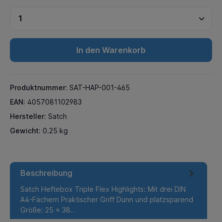
In den Warenkorb
Produktnummer:
SAT-HAP-001-465
EAN:
4057081102983
Hersteller:
Satch
Gewicht:
0.25 kg
Beschreibung
Satch Heftebox Triple Flex Highlights: Mit drei DIN
A4-Fächern Praktischer Griff Dünn und platzsparend
Größe: 25 x 38…
Mehr