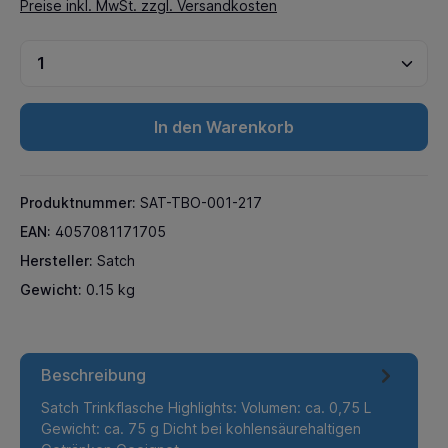
Preise inkl. MwSt. zzgl. Versandkosten
In den Warenkorb
Produktnummer:
SAT-TBO-001-217
EAN:
4057081171705
Hersteller:
Satch
Gewicht:
0.15 kg
Beschreibung
Satch Trinkflasche Highlights: Volumen: ca. 0,75 L
Gewicht: ca. 75 g Dicht bei kohlensäurehaltigen