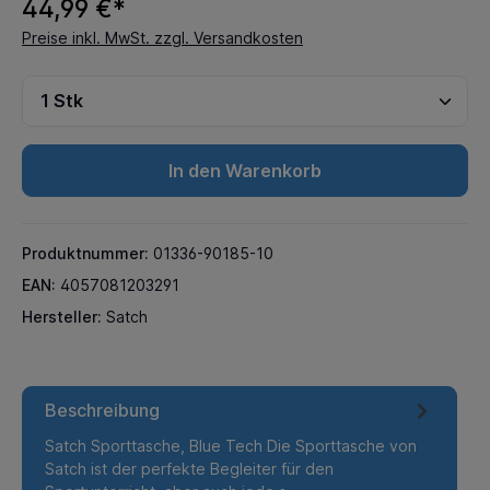
44,99 €*
Preise inkl. MwSt. zzgl. Versandkosten
In den Warenkorb
Produktnummer:
01336-90185-10
EAN:
4057081203291
Hersteller:
Satch
Beschreibung
Satch Sporttasche, Blue Tech Die Sporttasche von
Satch ist der perfekte Begleiter für den