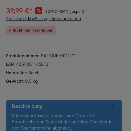
39,99 €*
%
49,99 €*
(20% gespart)
Preise inkl. MwSt. zzgl. Versandkosten
Nicht mehr verfügbar
Produktnummer:
SAT-DUF-001-211
EAN:
4057081145812
Hersteller:
Satch
Gewicht:
0.5 kg
Beschreibung
Satch Sporttasche, Nordic Jade Green Die
Sporttasche von Satch ist der perfekte Begleiter für
den Sportunterricht, aber auc…
Mehr