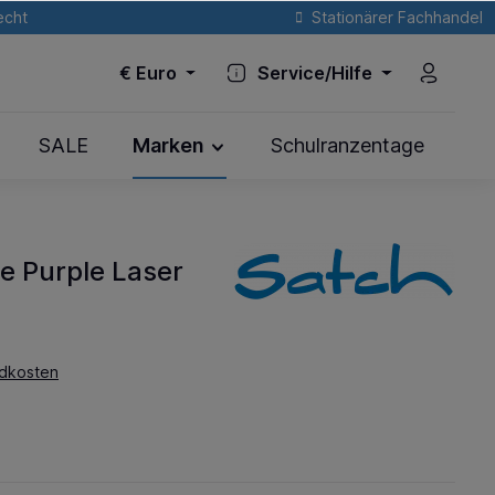
echt
Stationärer Fachhandel
€
Euro
Service/Hilfe
SALE
Marken
Schulranzentage
e Purple Laser
ndkosten