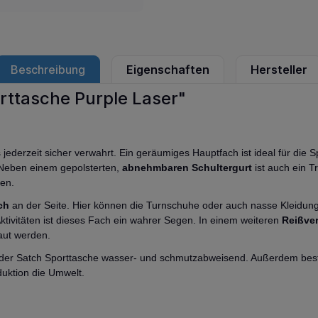
Beschreibung
Eigenschaften
Hersteller
rttasche Purple Laser"
jederzeit sicher verwahrt. Ein geräumiges Hauptfach ist ideal für die Sp
. Neben einem gepolsterten,
abnehmbaren Schultergurt
ist auch ein T
ren.
ch
an der Seite. Hier können die Turnschuhe oder auch nasse Kleidun
ivitäten ist dieses Fach ein wahrer Segen. In einem weiteren
Reißve
aut werden.
al der Satch Sporttasche wasser- und schmutzabweisend. Außerdem be
uktion die Umwelt.