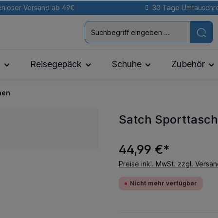
nloser Versand ab 49€
30 Tage Umtauschr
n
Reisegepäck
Schuhe
Zubehör
hen
Satch Sporttasch
44,99 €*
Preise inkl. MwSt. zzgl. Versa
Nicht mehr verfügbar