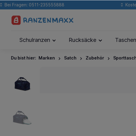
Bei Fragen: 0511-235555888
Koste
Schulranzen
Rucksäcke
Tasche
Du bist hier:
Marken
Satch
Zubehör
Sporttasc