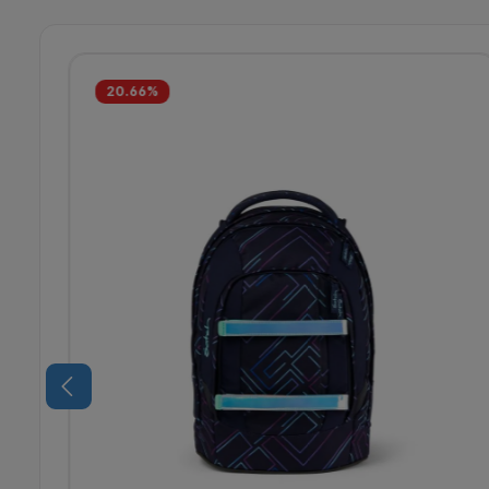
20.66
%