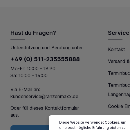
Hast du Fragen?
Service
Unterstützung und Beratung unter:
Kontakt
+49 (0) 511-235555888
Versand &
Mo-Fr: 10:00 - 18:30
Terminbuc
Sa: 10:00 - 14:00
Terminbu
Via E-Mail an:
Langenha
kundenservice@ranzenmaxx.de
Cookie Ein
Oder füll dieses
Kontaktformular
aus.
Diese Website verwendet Cookies, um
eine bestmögliche Erfahrung bieten zu