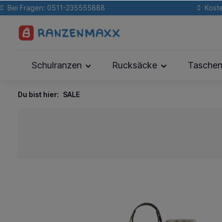
Bei Fragen: 0511-235555888
Koste
Schulranzen
Rucksäcke
Tasche
Du bist hier:
SALE