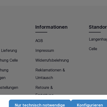
Informationen
Standor
Langenha
AGB
Celle
 Lieferung
Impressum
hung Celle
Widerrufsbelehrung
chung
Reklamationen &
gen
Umtausch
stellungen
Retoure &
Erstattung
Datenschutz
Nur technisch notwendige
Konfigurieren