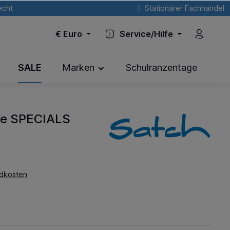
echt
Stationärer Fachhandel
€
Euro
Service/Hilfe
SALE
Marken
Schulranzentage
he SPECIALS
ndkosten