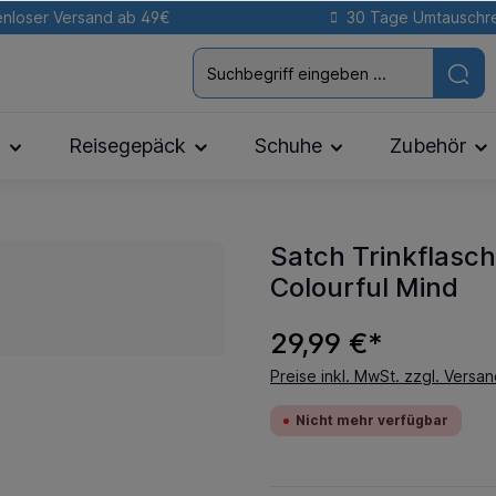
nloser Versand ab 49€
30 Tage Umtauschr
n
Reisegepäck
Schuhe
Zubehör
Satch Trinkflasc
Colourful Mind
29,99 €*
Preise inkl. MwSt. zzgl. Versa
Nicht mehr verfügbar