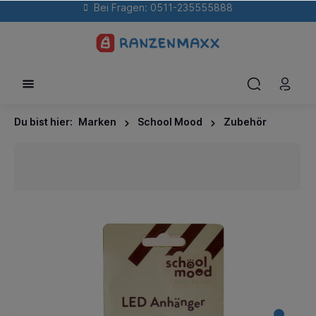
Bei Fragen: 0511-235555888
Du bist hier:
Marken
School Mood
Zubehör