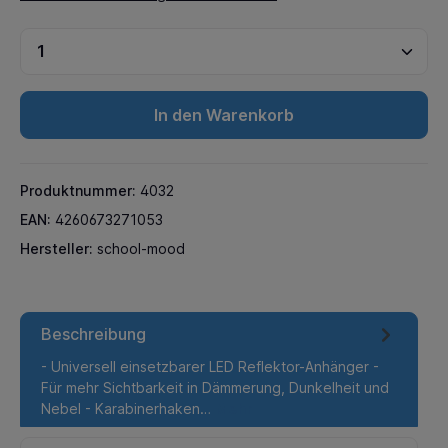
In den Warenkorb
Produktnummer:
4032
EAN:
4260673271053
Hersteller:
school-mood
Beschreibung
- Universell einsetzbarer LED Reflektor-Anhänger -
Für mehr Sichtbarkeit in Dämmerung, Dunkelheit und
Nebel - Karabinerhaken…
Mehr