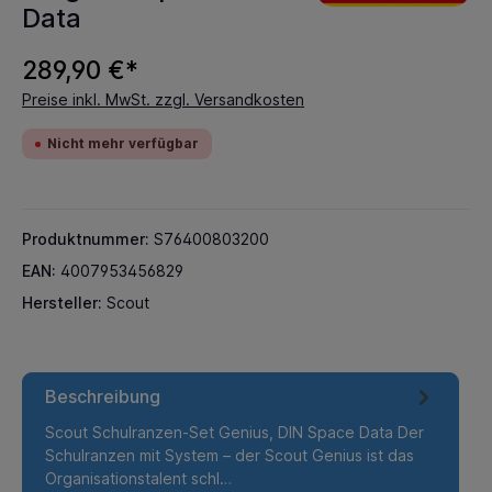
Data
289,90 €*
Preise inkl. MwSt. zzgl. Versandkosten
Nicht mehr verfügbar
Produktnummer:
S76400803200
EAN:
4007953456829
Hersteller:
Scout
Beschreibung
Scout Schulranzen-Set Genius, DIN Space Data Der
Schulranzen mit System – der Scout Genius ist das
Organisationstalent schl…
Mehr