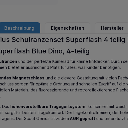
Beschreibung
Eigenschaften
Hersteller
us Schulranzenset Superflash 4 teilig 
erflash Blue Dino, 4-teilig
ulranzen
und der perfekte Kamerad für kleine Entdecker. Durch sei
 bietet er ausreichend Platz für alles, was Kinder benötigen.
ßendes Magnetschloss
und die clevere Gestaltung mit vielen Fäch
hluss sorgen für optimale Ordnung und schnellen Zugriff auf die wi
len Materials, das fluoreszierende und retroreflektierende Fläche
.
. Das
höhenverstellbare Tragegurtsystem
, kombiniert mit weic
, sorgt für besten Tragekomfort. Der Lagekontrollriemen, der höh
 Tragens. Der Scout Genius ist zudem
AGR geprüft
und unterstützt 