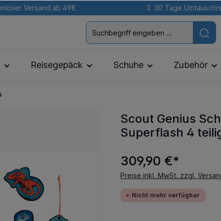
nloser Versand ab 49€
30 Tage Umtauschr
n
Reisegepäck
Schuhe
Zubehör
s
Scout Genius Sch
Superflash 4 teili
309,90 €*
Preise inkl. MwSt. zzgl. Versa
Nicht mehr verfügbar