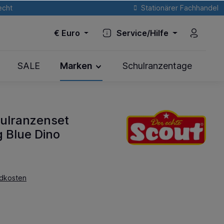
echt
Stationärer Fachhandel
€
Euro
Service/Hilfe
SALE
Marken
Schulranzentage
ulranzenset
g Blue Dino
ndkosten