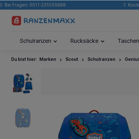
Bei Fragen: 0511-235555888
Koste
Schulranzen
Rucksäcke
Tasche
Du bist hier:
Marken
Scout
Schulranzen
Geniu