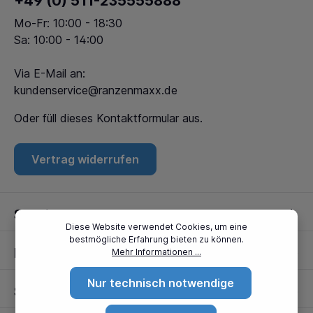
+49 (0) 511-235555888
Mo-Fr: 10:00 - 18:30
Sa: 10:00 - 14:00
Via E-Mail an:
kundenservice@ranzenmaxx.de
Oder füll dieses
Kontaktformular
aus.
Vertrag widerrufen
Service
Diese Website verwendet Cookies, um eine
bestmögliche Erfahrung bieten zu können.
Informationen
Mehr Informationen ...
Nur technisch notwendige
Standorte