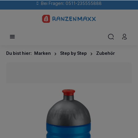
Bei Fragen: 0511-235555888
Du bist hier:
Marken
Step by Step
Zubehör