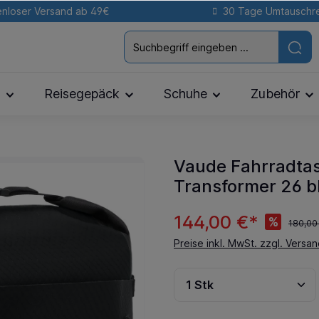
nloser Versand ab 49€
30 Tage Umtauschr
n
Reisegepäck
Schuhe
Zubehör
Vaude Fahrradta
Transformer 26 b
144,00 €*
%
180,00
Preise inkl. MwSt. zzgl. Versa