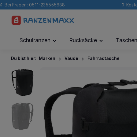
Bei Fragen: 0511-235555888
Koste
Schulranzen
Rucksäcke
Tasche
Du bist hier:
Marken
Vaude
Fahrradtasche