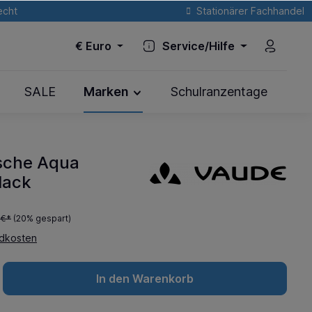
echt
Stationärer Fachhandel
€
Euro
Service/Hilfe
SALE
Marken
Schulranzentage
sche Aqua
lack
 €*
(20% gespart)
ndkosten
In den Warenkorb