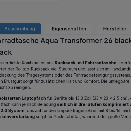
Beschreibung
Eigenschaften
Hersteller
hrradtasche Aqua Transformer 26 blac
lack
wasserdichte Kombination aus
Rucksack
und
Fahrradtasche
– perfe
tet der Rolltop-Rucksack viel Stauraum und lässt sich im Handumd
Abdeckung des Tragesystems oder des Fahrradbefestigungssystems. 
in Brustgurt sorgt für zusätzlichen Halt und Komfort. Die umlegba
cht zu reinigen.
polsterten Laptopfach
für Geräte bis 13,3 Zoll (33 x 23 x 2,5 cm
uptfach kann je nach Beladung
seitlich in drei Stufen komprimiert
2.0 System
, das auf runden Gepäckträgerrohren mit 8 bis 16 mm 
ckenverstärkung
sorgt für Packstabilität, während der große Venti