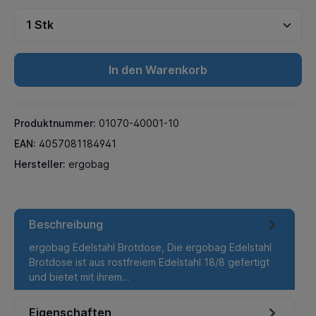
In den Warenkorb
Produktnummer:
01070-40001-10
EAN:
4057081184941
Hersteller:
ergobag
Beschreibung
ergobag Edelstahl Brotdose, Die ergobag Edelstahl
Brotdose ist aus rostfreiem Edelstahl 18/8 gefertigt
und bietet mit ihrem…
Mehr
Eigenschaften