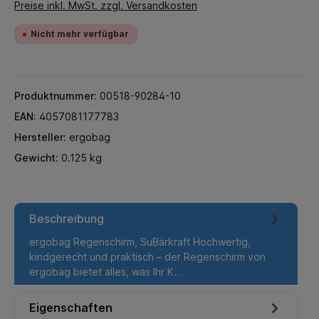
Preise inkl. MwSt. zzgl. Versandkosten
Nicht mehr verfügbar
Produktnummer:
00518-90284-10
EAN:
4057081177783
Hersteller:
ergobag
Gewicht:
0.125 kg
Beschreibung
ergobag Regenschirm, SuBärkraft Hochwertig,
kindgerecht und praktisch – der Regenschirm von
ergobag bietet alles, was Ihr K…
Mehr
Eigenschaften