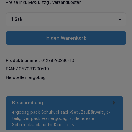
Preise inkl. MwSt. zzgl. Versandkosten
In den Warenkorb
Produktnummer:
01298-90280-10
EAN:
4057081200610
Hersteller:
ergobag
Beschreibung
ergobag pack Schulrucksack-Set „ZauBärwelt“, 6-
teilig Der pack von ergobag ist der ideale
Schulrucksack für Ihr Kind – er v…
Mehr