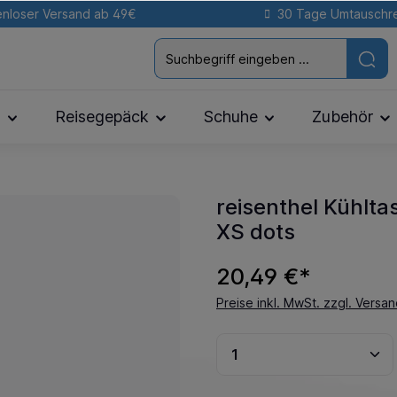
nloser Versand ab 49€
30 Tage Umtauschr
n
Reisegepäck
Schuhe
Zubehör
reisenthel Kühlt
XS dots
20,49 €*
Preise inkl. MwSt. zzgl. Versa