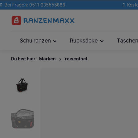
Bei Fragen: 0511-235555888
Koste
Schulranzen
Rucksäcke
Tasche
Du bist hier:
Marken
reisenthel