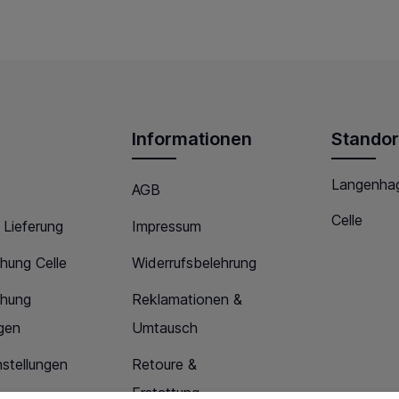
Informationen
Standor
Langenha
AGB
Celle
 Lieferung
Impressum
hung Celle
Widerrufsbelehrung
chung
Reklamationen &
gen
Umtausch
stellungen
Retoure &
Erstattung