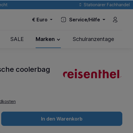
echt
Stationärer Fachhandel
€
Euro
Service/Hilfe
SALE
Marken
Schulranzentage
asche coolerbag
ndkosten
In den Warenkorb