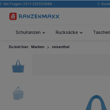
Bei Fragen: 0511-235555888
Koste
Schulranzen
Rucksäcke
Tasche
Du bist hier:
Marken
reisenthel