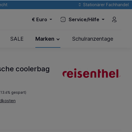
echt
Stationärer Fachhandel
€
Euro
Service/Hilfe
SALE
Marken
Schulranzentage
asche coolerbag
(13.6% gespart)
ndkosten