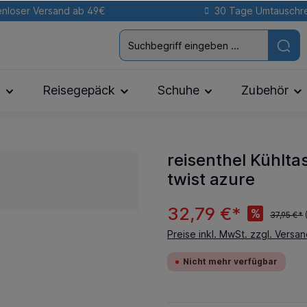
nloser Versand ab 49€
30 Tage Umtauschr
n
Reisegepäck
Schuhe
Zubehör
reisenthel Kühlt
twist azure
32,79 €*
%
37,95 €*
Preise inkl. MwSt. zzgl. Versa
Nicht mehr verfügbar