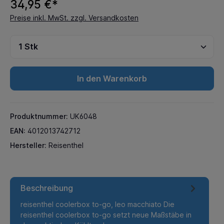
34,95 €*
Preise inkl. MwSt. zzgl. Versandkosten
In den Warenkorb
Produktnummer:
UK6048
EAN:
4012013742712
Hersteller:
Reisenthel
Beschreibung
reisenthel coolerbox to-go, leo macchiato Die
reisenthel coolerbox to-go setzt neue Maßstäbe in