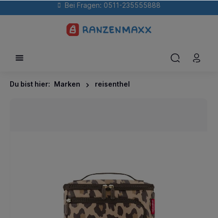
Bei Fragen: 0511-235555888
Du bist hier:
Marken
reisenthel