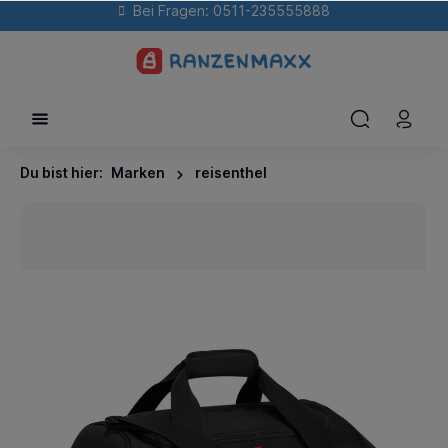
Bei Fragen: 0511-235555888
Du bist hier:
Marken
reisenthel