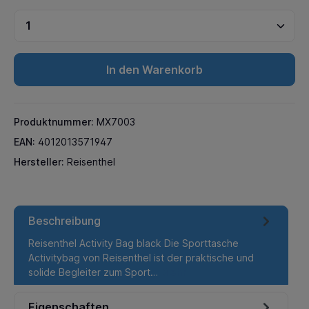
In den Warenkorb
Produktnummer:
MX7003
EAN:
4012013571947
Hersteller:
Reisenthel
Beschreibung
Reisenthel Activity Bag black Die Sporttasche
Activitybag von Reisenthel ist der praktische und
solide Begleiter zum Sport…
Mehr
Eigenschaften