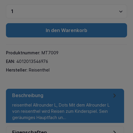
In den Warenkorb
Produktnummer:
MT7009
EAN:
4012013546976
Hersteller:
Reisenthel
Beschreibung
reisenthel Allrounder L, Dots Mit dem Allrounder L
von reisenthel wird Reisen zum Kinderspiel. Sein
geräumiges Hauptfach un…
Mehr
Eigenschaften