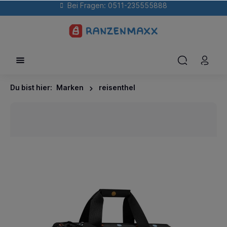
Bei Fragen: 0511-235555888
Du bist hier:
Marken
reisenthel