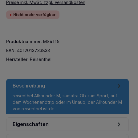
Preise inkl. MwSt. zzgl. Versandkosten
Nicht mehr verfügbar
Produktnummer:
MS4115
EAN:
4012013733833
Hersteller:
Reisenthel
Beschreibung
reisenthel Allrounder M, sumatra Ob zum Sport, auf
dem Wochenendtrip oder im Urlaub, der Allrounder M
von reisenthel ist de…
Mehr
Eigenschaften