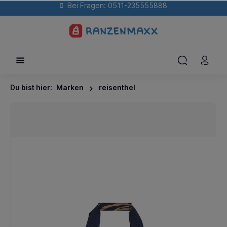
Bei Fragen: 0511-235555888
Du bist hier:
Marken
reisenthel