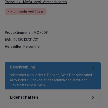
Preise inkl. MwSt. zzgl. Versandkosten
Nicht mehr verfügbar
Produktnummer:
MO7009
EAN:
4012013721731
Hersteller:
Reisenthel
Beschreibung
reisenthel Allrounder S Pocket, Dots Der reisenthel
Allrounder S Pocket ist das Multitalent unter den
Einkaufstaschen. Nich…
Mehr
Eigenschaften