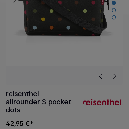
reisenthel
allrounder S pocket
dots
42,95 €*