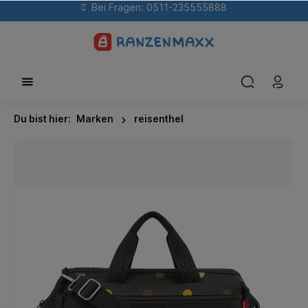
Bei Fragen: 0511-235555888
Du bist hier:
Marken
reisenthel