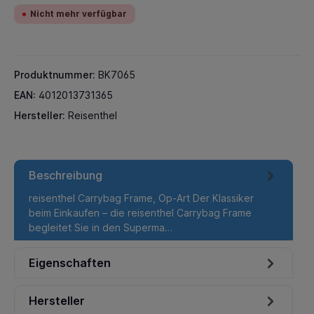
Nicht mehr verfügbar
Produktnummer:
BK7065
EAN:
4012013731365
Hersteller:
Reisenthel
Beschreibung
reisenthel Carrybag Frame, Op-Art Der Klassiker
beim Einkaufen – die reisenthel Carrybag Frame
begleitet Sie in den Superma…
Mehr
Eigenschaften
Hersteller