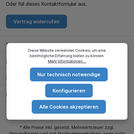
Oder füll dieses
Kontaktformular
aus.
Vertrag widerrufen
Service
Diese Website verwendet Cookies, um eine
bestmögliche Erfahrung bieten zu können.
Informationen
Mehr Informationen ...
Nur technisch notwendige
Standorte
Konfigurieren
Partner
Alle Cookies akzeptieren
* Alle Preise inkl. gesetzl. Mehrwertsteuer zzgl.
Versandkosten
und ggf. Nachnahmegebühren, wenn nicht