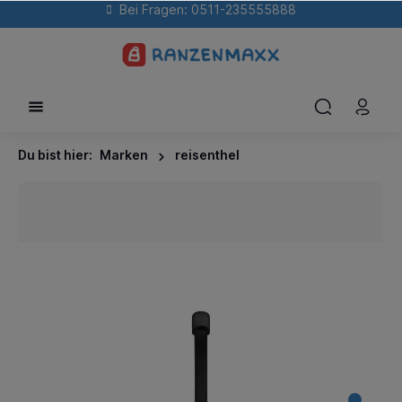
Bei Fragen: 0511-235555888
Du bist hier:
Marken
reisenthel