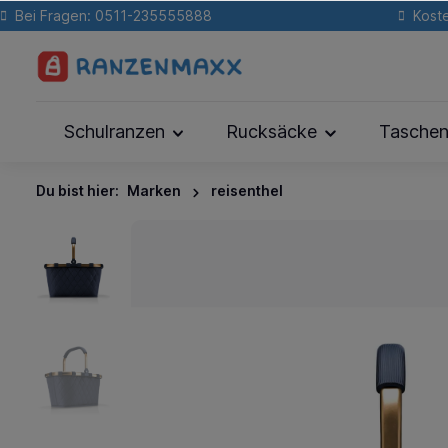
Bei Fragen: 0511-235555888
Koste
Schulranzen
Rucksäcke
Tasche
Du bist hier:
Marken
reisenthel