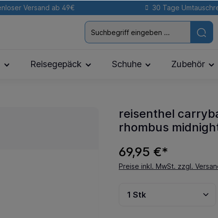
nloser Versand ab 49€
30 Tage Umtauschr
n
Reisegepäck
Schuhe
Zubehör
reisenthel carry
rhombus midnight
69,95 €*
Preise inkl. MwSt. zzgl. Versa