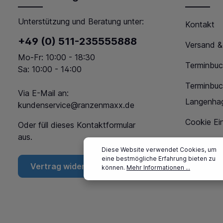
Unterstützung und Beratung unter:
Kontakt
+49 (0) 511-235555888
Versand &
Mo-Fr: 10:00 - 18:30
Terminbuc
Sa: 10:00 - 14:00
Terminbu
Via E-Mail an:
Langenha
kundenservice@ranzenmaxx.de
Cookie Ein
Oder füll dieses
Kontaktformular
aus.
Diese Website verwendet Cookies, um
eine bestmögliche Erfahrung bieten zu
Vertrag widerrufen
können.
Mehr Informationen ...