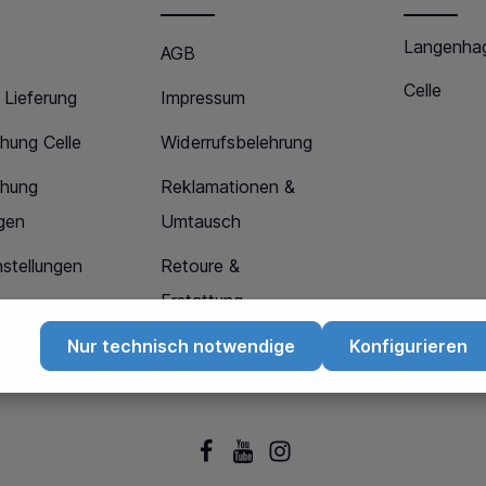
Langenha
AGB
Celle
 Lieferung
Impressum
hung Celle
Widerrufsbelehrung
chung
Reklamationen &
gen
Umtausch
stellungen
Retoure &
Erstattung
Datenschutz
Nur technisch notwendige
Konfigurieren