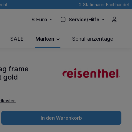
echt
Stationärer Fachhandel
€
Euro
Service/Hilfe
SALE
Marken
Schulranzentage
bag frame
 gold
ndkosten
In den Warenkorb