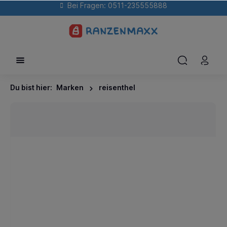
Bei Fragen: 0511-235555888
Du bist hier:
Marken
reisenthel