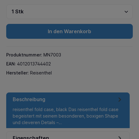
In den Warenkorb
Produktnummer:
MN7003
EAN:
4012013744402
Hersteller:
Reisenthel
Beschreibung
reisenthel fold case, black Das reisenthel fold case
begeistert mit seinem besonderen, boxigen Shape
und cleveren Details –…
Mehr
Eigenschaften