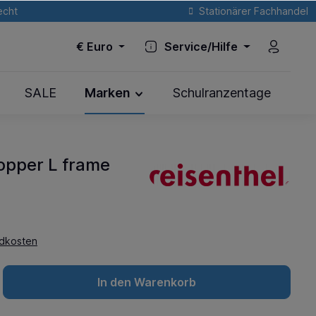
echt
Stationärer Fachhandel
€
Euro
Service/Hilfe
SALE
Marken
Schulranzentage
opper L frame
ndkosten
In den Warenkorb