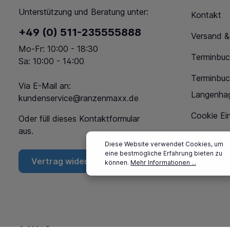
Unterstützung und Beratung unter:
Kontakt
+49 (0) 511-235555888
Versand &
Mo-Fr: 10:00 - 18:30
Terminbuc
Sa: 10:00 - 14:00
Terminbu
Via E-Mail an:
Langenha
kundenservice@ranzenmaxx.de
Cookie Ein
Oder füll dieses
Kontaktformular
aus.
Diese Website verwendet Cookies, um
eine bestmögliche Erfahrung bieten zu
Vertrag widerrufen
können.
Mehr Informationen ...
© 2026 Ranzenmaxx