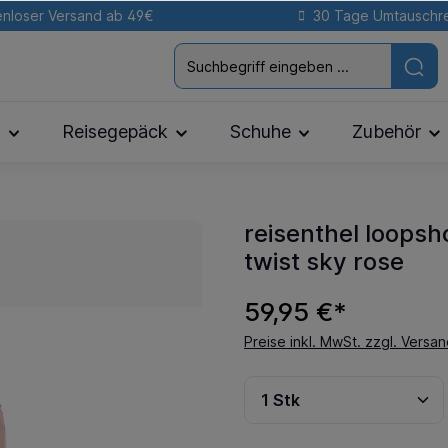
nloser Versand ab 49€
30 Tage Umtauschr
n
Reisegepäck
Schuhe
Zubehör
reisenthel loopsh
twist sky rose
59,95 €*
Preise inkl. MwSt. zzgl. Versa