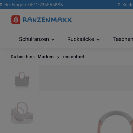
Bei Fragen: 0511-235555888
Koste
Schulranzen
Rucksäcke
Tasche
Du bist hier:
Marken
reisenthel