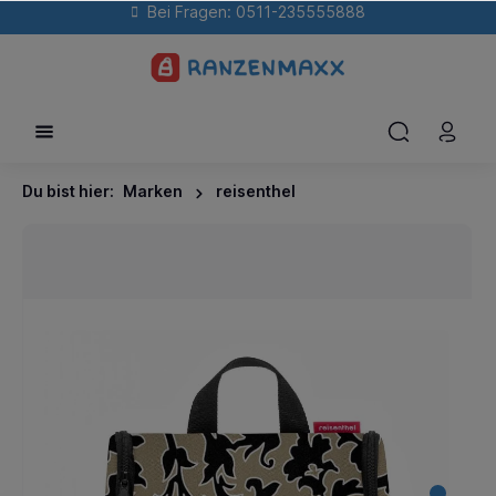
Bei Fragen: 0511-235555888
Du bist hier:
Marken
reisenthel