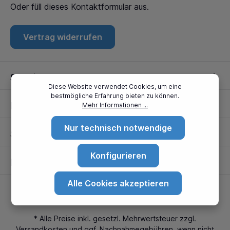
Oder füll dieses
Kontaktformular
aus.
Vertrag widerrufen
Service
Diese Website verwendet Cookies, um eine
bestmögliche Erfahrung bieten zu können.
Informationen
Mehr Informationen ...
Nur technisch notwendige
Standorte
Konfigurieren
Partner
Alle Cookies akzeptieren
* Alle Preise inkl. gesetzl. Mehrwertsteuer zzgl.
Versandkosten
und ggf. Nachnahmegebühren, wenn nicht