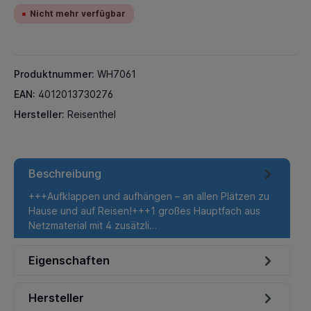
Nicht mehr verfügbar
Produktnummer:
WH7061
EAN:
4012013730276
Hersteller:
Reisenthel
Beschreibung
+++Aufklappen und aufhängen – an allen Plätzen zu
Hause und auf Reisen!+++1 großes Hauptfach aus
Netzmaterial mit 4 zusätzli…
Mehr
Eigenschaften
Hersteller