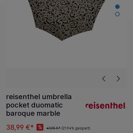
reisenthel umbrella
pocket duomatic
baroque marble
38,99 €*
%
49,95 €*
(21.94% gespart)