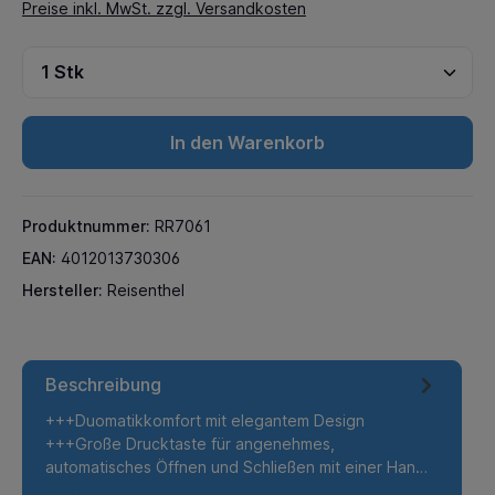
Preise inkl. MwSt. zzgl. Versandkosten
In den Warenkorb
Produktnummer:
RR7061
EAN:
4012013730306
Hersteller:
Reisenthel
Beschreibung
+++Duomatikkomfort mit elegantem Design
+++Große Drucktaste für angenehmes,
automatisches Öffnen und Schließen mit einer Han…
Mehr