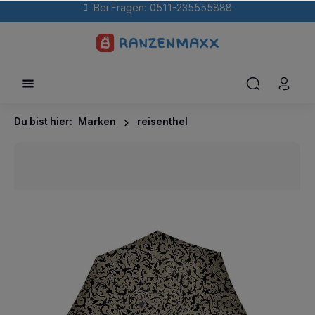
Bei Fragen: 0511-235555888
Du bist hier:
Marken
reisenthel