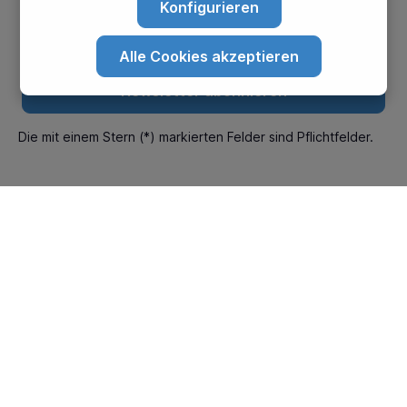
Konfigurieren
Alle Cookies akzeptieren
Newsletter abonnieren
Die mit einem Stern (*) markierten Felder sind Pflichtfelder.
Hast du Fragen?
Unterstützung und Beratung unter:
+49 (0) 511-235555888
Mo-Fr: 10:00 - 18:30
Sa: 10:00 - 14:00