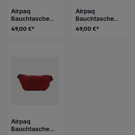
Airpaq
Airpaq
Bauchtasche
Bauchtasche
Hip Baq Pride 2
Hip Baq Grau
49,00 €*
49,00 €*
Schwarz
Airpaq
Bauchtasche