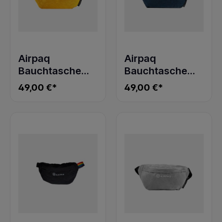
Airpaq
Airpaq
Bauchtasche
Bauchtasche
Hip Baq Gelb
Hip Baq Blau
49,00 €*
49,00 €*