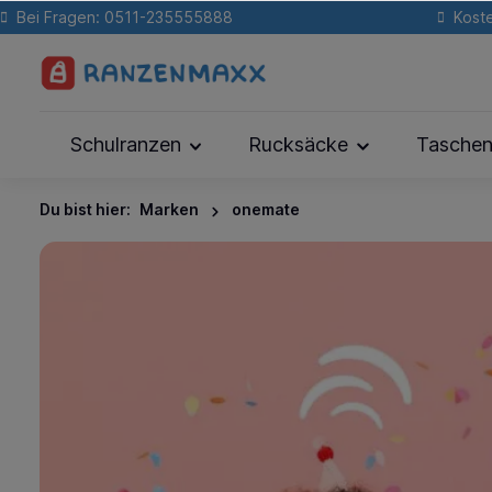
Bei Fragen: 0511-235555888
Koste
Schulranzen
Rucksäcke
Tasche
Du bist hier:
Marken
onemate