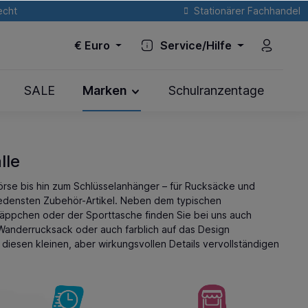
echt
Stationärer Fachhandel
€
Euro
Service/Hilfe
SALE
Marken
Schulranzentage
lle
rse bis hin zum Schlüsselanhänger – für Rucksäcke und
iedensten Zubehör-Artikel. Neben dem typischen
mäppchen
oder der
Sporttasche
finden Sie bei uns auch
Wanderrucksack oder auch farblich auf das Design
t diesen kleinen, aber wirkungsvollen Details vervollständigen