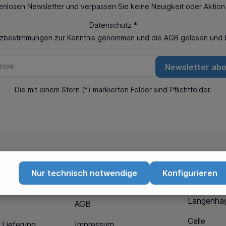
enlosen Newsletter und verpassen Sie keine Neuigkeit oder Aktio
Datenschutz *
tzbestimmungen
zur Kenntnis genommen und die
AGB
gelesen und b
Newsletter ab
Die mit einem Stern (*) markierten Felder sind Pflichtfelder.
Nur technisch notwendige
Konfigurieren
Informationen
Standor
Langenha
AGB
Celle
 Lieferung
Impressum