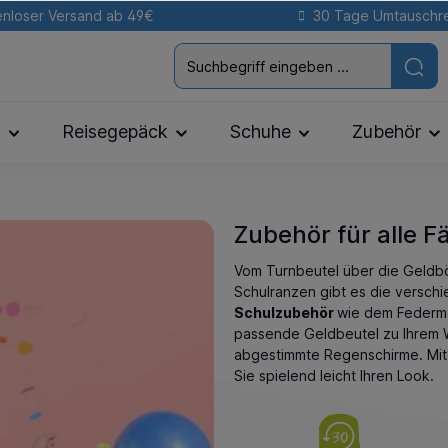
nloser Versand ab 49€
30 Tage Umtauschr
n
Reisegepäck
Schuhe
Zubehör
Zubehör für alle Fä
Vom Turnbeutel über die Geldbö
Schulranzen gibt es die versch
Schulzubehör
wie dem
Feder
passende
Geldbeutel
zu Ihrem 
abgestimmte
Regenschirme
. Mi
Sie spielend leicht Ihren Look.