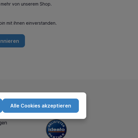
n mehr von unserem Shop.
in mit ihnen einverstanden.
onnieren
Alle Cookies akzeptieren
te
Partner
gen