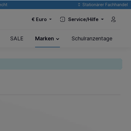
echt
Stationärer Fachhandel
€
Euro
Service/Hilfe
SALE
Marken
Schulranzentage