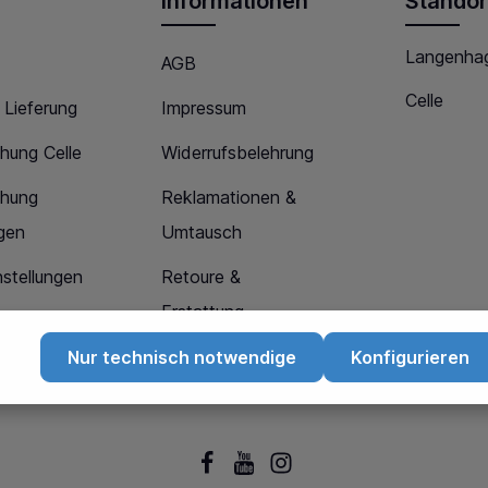
Informationen
Standor
Langenha
AGB
Celle
 Lieferung
Impressum
hung Celle
Widerrufsbelehrung
chung
Reklamationen &
gen
Umtausch
stellungen
Retoure &
Erstattung
Datenschutz
Nur technisch notwendige
Konfigurieren