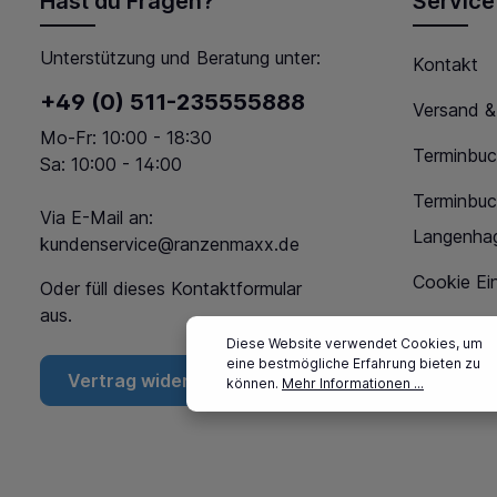
Hast du Fragen?
Service
Unterstützung und Beratung unter:
Kontakt
+49 (0) 511-235555888
Versand &
Mo-Fr: 10:00 - 18:30
Terminbuc
Sa: 10:00 - 14:00
Terminbu
Via E-Mail an:
Langenha
kundenservice@ranzenmaxx.de
Cookie Ein
Oder füll dieses
Kontaktformular
aus.
Diese Website verwendet Cookies, um
eine bestmögliche Erfahrung bieten zu
Vertrag widerrufen
können.
Mehr Informationen ...