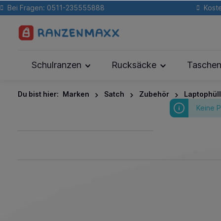
Bei Fragen: 0511-235555888
Koste
Schulranzen
Rucksäcke
Tasche
Du bist hier:
Marken
Satch
Zubehör
Laptophül
Keine 