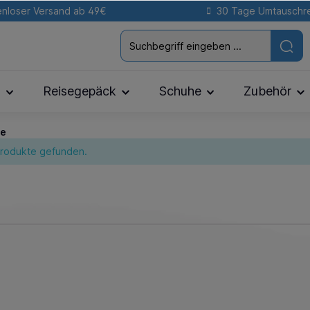
nloser Versand ab 49€
30 Tage Umtauschr
n
Reisegepäck
Schuhe
Zubehör
le
Produkte gefunden.